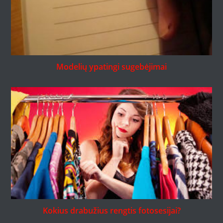
Modelių ypatingi sugebėjimai
Kokius drabužius rengtis fotosesijai?