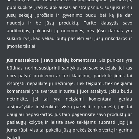
publikuokite įrašus, apklausas ar straipsnius, susijusius su
Jūsų sekėjų įpročiais ir gyvenimo būdu bei ką jie dar
naudoja ir be Jūsų produktų. Turite klausytis savo
auditorijos, paklausti jų nuomonės, nes Jūsų darbas yra
sukurti ryšį, kad vėliau būtų pasiekti visi Jūsų rinkodaros ir
įmonės tikslai.
Jūs neatsakote į savo sekėjų komentarus.
Šis punktas yra
būtinas, norint sustiprinti santykius su savo sekėjais. Jei kas
nors patyrė problemų ar turi klausimų, padėkite jiems tai
išspręsti, nepalikite jų nežinioje. Tiek teigiami, tiek neigiami
komentarai yra svarbūs ir turite į juos atsakyti. Jokiu būdu
netrinkite, jei tai yra neigiami komentarai, geriau
atsiprašykite ir stenkitės viską pakeisti ir pranešti, jog tai
daugiau nepasikartos. Jūs taip pagerinsite savo produktų ar
paslaugų kokybę ir leisite savo sekėjams suprasti, jog jie
Jums rūpi. Visa tai pakelia Jūsų prekės ženklo vertę ir gerina
įvaizdį.