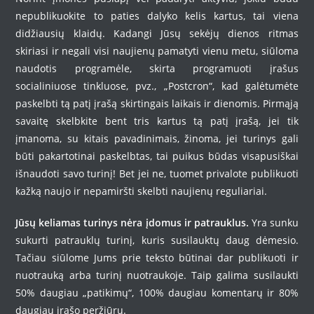
nepublikuokite to paties dalyko kelis kartus, tai viena
didžiausių klaidų. Kadangi Jūsų sekėjų dienos ritmas
skiriasi ir negali visi naujienų pamatyti vienu metu, siūloma
naudotis programėle, skirta programuoti įrašus
socialiniuose tinkluose, pvz., „Postcron“, kad galėtumėte
paskelbti tą patį įrašą skirtingais laikais ir dienomis. Pirmąją
savaitę skelbkite bent tris kartus tą patį įrašą, jei tik
įmanoma, su kitais pavadinimais, žinoma, jei turinys gali
būti pakartotinai paskelbtas, tai puikus būdas visapusiškai
išnaudoti savo turinį! Bet jei ne, tuomet privalote publikuoti
kažką naujo ir nepamiršti skelbti naujienų reguliariai.
Jūsų
keliamas turinys nėra įdomus ir patrauklus
.
Yra sunku
sukurti patrauklų turinį, kuris susilauktų daug dėmesio.
Tačiau siūlome Jums prie teksto būtinai dar publikuoti ir
nuotrauką arba turinį nuotraukoje. Taip galima susilaukti
50% daugiau „patikimų“, 100% daugiau komentarų ir 80%
daugiau įrašo peržiūrų.