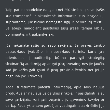
Taip pat, nenaudokite daugiau nei 250 simbolių savo įraše,
kuo trumpesnė ir aktualesnė informacija, tuo lengviau ji
suprantama, juk niekas nemėgsta ilgų ir perkrautų tekstų.
Be abejo, naudojant jaustukus Jūsų įrašai tampa labiau
dominantys ir traukiantys akį.
Jūs nekuriate ryšio su savo sekėjais.
Be prekės ženklo
patrauklaus įvaizdžio ir nuoseklaus turinio, kuris yra
orientuotas į auditoriją, būtina parengti strategiją,
skatinančią auditoriją aplankyti Jūsų svetainę, nes jie jaučia,
kad jie kažką gali gauti iš Jūsų prekinio ženklo, net jei jie
negauna jokių dovanų.
Todėl turėtumėte pateikti informaciją, apie savo naujus
produktus ar naujausius dalykus rinkoje, ir pasidalinti ja su
savo gerbėjais, kuri gali pagerinti jų gyvenimo kokybę ar
darbą. Padarykite savo gerbėjus ypatingais: atsakinėkite į jų