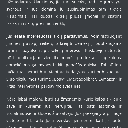
užduodamus klausimus, jie turi suvokti, kad jie Jums yra
svarbūs ir Jus domina jų susirūpinimas tam tikrais
klausimais. Tai duoda didelį pliusą įmonei ir skatina
išsiskirti iš kitų prekinių ženklų.
Jūs esate interesuotas tik į pardavimus.
Administruojant
įmonės puslapį reikėtų atkreipti dėmesį į publikuojamą
turinį ir pagalvoti apie sekėjų interesus. Puslapyje neturėtų
būti publikuojami vien tik įmonės produktai ir jų kainos,
apmokėjimo galimybės ir kiti panašūs dalykai. Tai būtina,
tačiau tai neturi būti vienintelis dalykas, kurį publikuojate.
Šiuo tikslu mes turime „Ebay“, „Mercadolibre“, „Amazon“ ir
kitas internetines pardavimo svetaines.
Nėra labai malonu būti su žmonėmis, kurie kalba tik apie
save ir kuriems Jūs nerūpite. Tas pats atsitinka ir
socialiniuose tinkluose. Šiuo atveju, Jūsų sekėjai yra pirmoje
vietoje ir tik tada Jūsų verslas, jei norite, kad jis būtų
sėkmingas. Kad netaptumėte nepageidaujamu pardavėju,