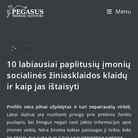
Skip
Menu
to
content
Filters
10 labiausiai paplitusių įmonių
socialinės žiniasklaidos klaidų
ir kaip jas ištaisyti
Profilis nėra pilnai užpildytas ir turi nepatrauklų viršelį.
Labai dažnai yra nuvilianti prieiga prie prekinio ženklo
puslapio, kai žmogus negali rasti jokios informacijos apie
įmonės veiklą. Nėra žinoma kokias paslaugas ji teikia, koks
jos tikslas, kur ji yra ir ar ji turi savo internetinę svetainę.