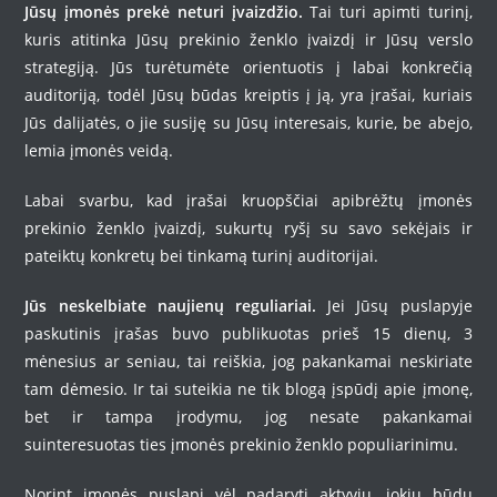
Jūsų įmonės prekė neturi įvaizdžio.
Tai turi apimti turinį,
kuris atitinka Jūsų prekinio ženklo įvaizdį ir Jūsų verslo
strategiją. Jūs turėtumėte orientuotis į labai konkrečią
auditoriją, todėl Jūsų būdas kreiptis į ją, yra įrašai, kuriais
Jūs dalijatės, o jie susiję su Jūsų interesais, kurie, be abejo,
lemia įmonės veidą.
Labai svarbu, kad įrašai kruopščiai apibrėžtų įmonės
prekinio ženklo įvaizdį, sukurtų ryšį su savo sekėjais ir
pateiktų konkretų bei tinkamą turinį auditorijai.
Jūs neskelbiate naujienų reguliariai.
Jei Jūsų puslapyje
paskutinis įrašas buvo publikuotas prieš 15 dienų, 3
mėnesius ar seniau, tai reiškia, jog pakankamai neskiriate
tam dėmesio. Ir tai suteikia ne tik blogą įspūdį apie įmonę,
bet ir tampa įrodymu, jog nesate pakankamai
suinteresuotas ties įmonės prekinio ženklo populiarinimu.
Norint įmonės puslapį vėl padaryti aktyviu, jokiu būdu