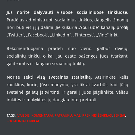
Jūs norite dalyvauti visuose socialiniuose tinkluose.
Pradėjus administruoti socialinius tinklus, daugelis žmonių
nori būti visų jų dalimi. Jie sukuria „YouTube“ kanalą, profilį
„Twitter“, „Facebook“, „Linkedin“, „Pinterest“, „Vine“ ir kt.
Rekomenduojama pradėti nuo vieno, galbūt dviejų,
socialinių tinklų, o kai jau esate pažengęs juos tvarkant,
galite imtis ir daugiau socialinių tinklų.
Norite sekti visą svetainės statistiką.
Atsirinkite kelis
rodiklius, kurie, Jūsų manymu, yra tikrai svarbūs, kad Jūsų
svetainė galėtų įsitvirtinti, ir gerai į juos įsigilinkite, vėliau
imkitės ir mokykitės jų daugiau interpretuoti.
TAGS
:
ĮVAIZDIS
,
KOMENTARAI
,
PATRAUKLUMAS
,
PREKINIS ŽENKLAS
,
SEKĖJAI
,
SOCIALINIAI TINKLAI