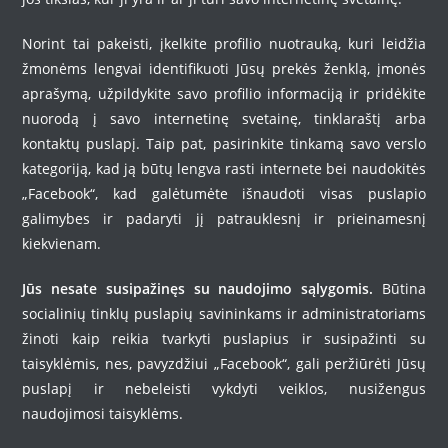
Norint tai pakeisti, įkelkite profilio nuotrauką, kuri leidžia
žmonėms lengvai identifikuoti Jūsų prekės ženklą, įmonės
aprašymą, užpildykite savo profilio informaciją ir pridėkite
nuorodą į savo internetinę svetainę, tinklaraštį arba
kontaktų puslapį. Taip pat, pasirinkite tinkamą savo verslo
kategoriją, kad ją būtų lengva rasti internete bei naudokitės
„Facebook“, kad galėtumėte išnaudoti visas puslapio
galimybes ir padaryti jį patrauklesnį ir prieinamesnį
kiekvienam.
Jūs nesate susipažinęs su naudojimo sąlygomis.
Būtina
socialinių tinklų puslapių savininkams ir administratoriams
žinoti kaip reikia tvarkyti puslapius ir susipažinti su
taisyklėmis, nes, pavyzdžiui „Facebook“, gali peržiūrėti Jūsų
puslapį ir nebeleisti vykdyti veiklos, nusižengus
naudojimosi taisyklėms.