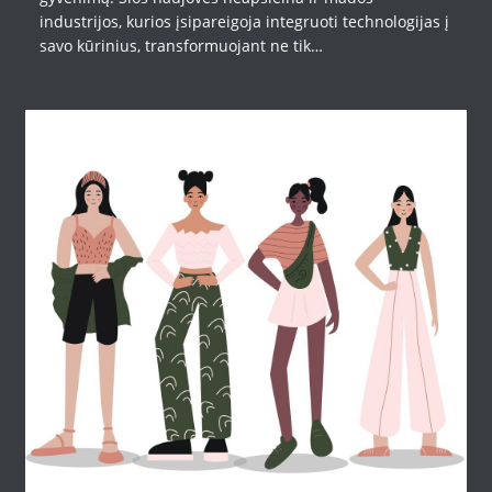
industrijos, kurios įsipareigoja integruoti technologijas į
savo kūrinius, transformuojant ne tik…