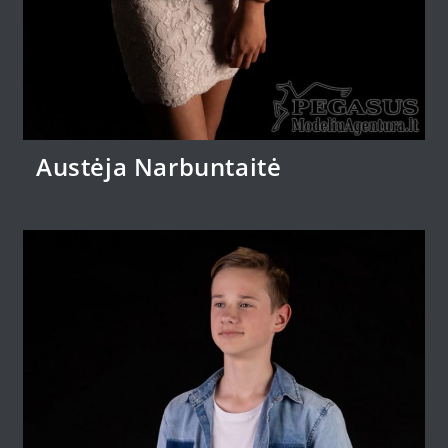
Austėja Narbuntaitė