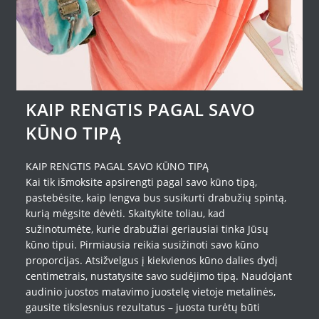
KAIP RENGTIS PAGAL SAVO
KŪNO TIPĄ
KAIP RENGTIS PAGAL SAVO KŪNO TIPĄ
Kai tik išmoksite apsirengti pagal savo kūno tipą,
pastebėsite, kaip lengva bus susikurti drabužių spintą,
kurią mėgsite dėvėti. Skaitykite toliau, kad
sužinotumėte, kurie drabužiai geriausiai tinka Jūsų
kūno tipui. Pirmiausia reikia susižinoti savo kūno
proporcijas. Atsižvelgus į kiekvienos kūno dalies dydį
centimetrais, nustatysite savo sudėjimo tipą. Naudojant
audinio juostos matavimo juostelę vietoje metalinės,
gausite tikslesnius rezultatus – juosta turėtų būti