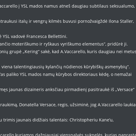
accarello į YSL mados namus atneš daugiau subtilaus seksualumo,
patraukusi italų ir vengrų kilmės buvusi pornožvaigždė Ilona Staller,
kė YSL vadovė Francesca Bellettini.
jančio moteriškumo ir ryškaus vyriškumo elementus“, pridūrė ji.
ių grupė „Kering“ sakė, kad A.Vaccarello, kuris daugiau nei metu
p viena talentingiausių kylančių nūdienos kūrybiškų asmenybių“.
’as paliko YSL mados namų kūrybos direktoriaus kėdę, o nemažai
gimęs jaunas dizaineris anksčiau pirmadienį pasitraukė iš „Versace“
aukimą, Donatella Versace, regis, užsiminė, jog A.Vaccarello laukia
trimis jaunais didžiais talentais: Christopheriu Kane’u,
carello kuriamos dažniausiai vienspalvės suknelės, kurias paprasta