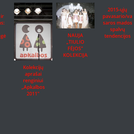
2015-ųjų
ir
pavasario/va
s:
saros mados
spalvų
NAUJA
ogė
tendencijos
„TIULIO
FĖJOS”
KOLEKCIJA
Kolekcijų
aprašai
renginiui
„Apkalbos
2011″