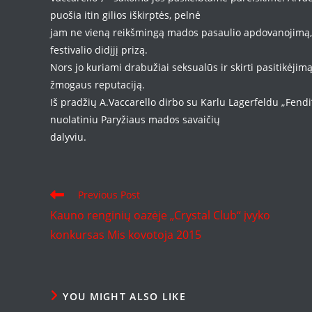
puošia itin gilios iškirptės, pelnė
jam ne vieną reikšmingą mados pasaulio apdovanojimą, įs
festivalio didįjį prizą.
Nors jo kuriami drabužiai seksualūs ir skirti pasitikėji
žmogaus reputaciją.
Iš pradžių A.Vaccarello dirbo su Karlu Lagerfeldu „Fend
nuolatiniu Paryžiaus mados savaičių
dalyviu.
Read
Previous Post
more
Kauno renginių oazėje „Crystal Club“ įvyko
articles
konkursas Mis kovotoja 2015
YOU MIGHT ALSO LIKE