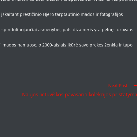
kaitant prestižinio Hjero tarptautinio mados ir fotografijos
mą spinduliuojančiai asmenybei, pats dizaineris yra pelnęs drovaus
i“ mados namuose, o 2009-aisiais įkūrė savo prekės ženklą ir tapo
Next Post
Naujos lietuviškos pavasario kolekcijos pristatym