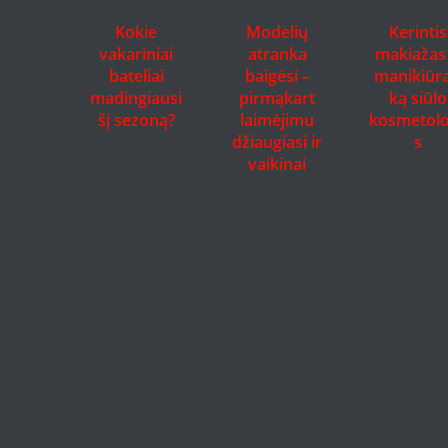
Kokie
Modelių
Kerintis
vakariniai
atranka
makiažas 
bateliai
baigėsi –
manikiūra
madingiausi
pirmąkart
ką siūlo
šį sezoną?
laimėjimu
kosmetol
džiaugiasi ir
s
vaikinai