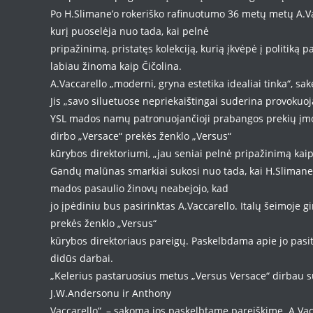
Po H.Slimane’o rokeriško rafinuotumo 36 metų metų A.V
kurį puoselėja nuo tada, kai pelnė
pripažinimą, pristatęs kolekciją, kurią įkvėpė į politiką 
labiau žinoma kaip Čičolina.
A.Vaccarello „moderni, gryna estetika idealiai tinka“, sa
Jis „savo siluetuose nepriekaištingai suderina provokuo
YSL mados namų patronuojančioji prabangos prekių įmon
dirbo „Versace“ prekės ženklo „Versus“
kūrybos direktoriumi, „jau seniai pelnė pripažinimą kai
Gandų malūnas smarkiai sukosi nuo tada, kai H.Slimane
mados pasaulio žinovų neabejojo, kad
jo įpėdiniu bus pasirinktas A.Vaccarello. Italų šeimoje 
prekės ženklo „Versus“
kūrybos direktoriaus pareigų. Paskelbdama apie jo pasitr
didūs darbai.
„Kelerius pastaruosius metus „Versus Versace“ dirbau su 
J.W.Andersonu ir Anthony
Vaccarello“, – sakoma jos paskelbtame pareiškime. A.Vac