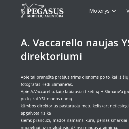
Skip
Moterys
to
content
A. Vaccarello naujas
direktoriumi
Apie tai pranešta praėjus trims dienoms po to, kai iš ši
fotografas Hedi Slimane’as.
Apie A.Vaccarello, kaip labiausiai tikėtiną H.Slimane’o įp
po to, kai YSL mados namų
kūrybos direktorius pastaruoju metu keliskart netiesiogia
apgalvota rizika
šiems prancūzų mados namams, kurių pelnas smarkiai iša
nuopelnai už prigludusių džinsų mados atgimimą.