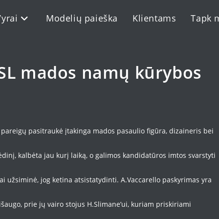
Vyrai
Modelių paieška
Klientams
Tapk 
 YSL mados namų kūrybos
ų pareigų pasitraukė įtakinga mados pasaulio figūra, dizaineris bei
ėdinį, kalbėta jau kurį laiką, o galimos kandidatūros imtos svarstyti
i užsiminė, jog ketina atsistatydinti. A.Vaccarello paskyrimas yra
ugo, prie jų vairo stojus H.Slimane’ui, kuriam priskiriami