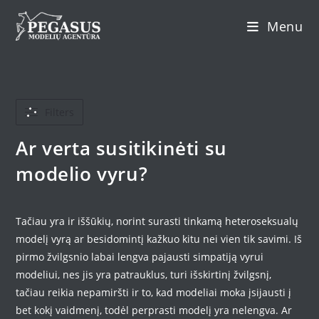
Skip
Menu
to
content
Filters
Ar verta susitikinėti su
modelio vyru?
Tačiau yra ir iššūkių, norint surasti tinkamą heteroseksualų
modelį vyrą ar besidomintį kažkuo kitu nei vien tik savimi. Iš
pirmo žvilgsnio labai lengva pajausti simpatiją vyrui
modeliui, nes jis yra patrauklus, turi išskirtinį žvilgsnį,
tačiau reikia nepamiršti ir to, kad modeliai moka įsijausti į
bet kokį vaidmenį, todėl perprasti modelį yra nelengva. Ar