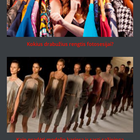
Kokius drabužius rengtis fotosesijai?
Kaip pradėti modelio karjerą ir rasti sąžiningą