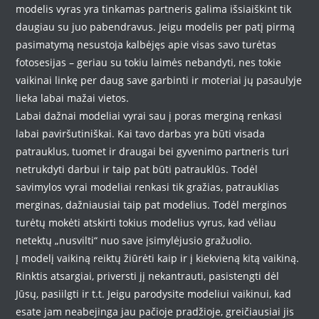
modelis vyras yra tinkamas partneris galima išsiaiškint tik
daugiau su juo pabendravus. Jeigu modelis per patį pirmą
pasimatymą nesustoja kalbėjęs apie visas savo turėtas
fotosesijas – geriau su tokiu laimės nebandyti, nes tokie
vaikinai linkę per daug save garbinti ir moteriai jų pasaulyje
lieka labai mažai vietos.
Labai dažnai modeliai vyrai sau į poras merginą renkasi
labai paviršutiniškai. Kai tavo darbas yra būti visada
patrauklus, tuomet ir draugai bei gyvenimo partneris turi
netrukdyti darbui ir taip pat būti patrauklūs. Todėl
savimylos vyrai modeliai renkasi tik gražias, patrauklias
merginas, dažniausiai taip pat modelius. Todėl merginos
turėtų mokėti atskirti tokius modelius vyrus, kad vėliau
netektų „nusvilti“ nuo save įsimylėjusio gražuolio.
Į modelį vaikiną reiktų žiūrėti kaip ir į kiekvieną kitą vaikiną.
Rinktis atsargiai, priversti jį nekantrauti, pasistengti dėl
Jūsų, pasiilgti ir t.t. Jeigu parodysite modeliui vaikinui, kad
esate jam neabejinga jau pačioje pradžioje, greičiausiai jis