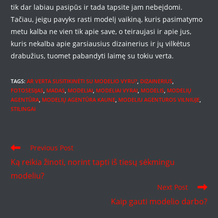
tik dar labiau pasipūs ir tada tapsite jam nebeįdomi.
Tačiau, jeigu pavyks rasti modelį vaikiną, kuris pasimatymo
metu kalba ne vien tik apie save, o teiraujasi ir apie jus,
kuris nekalba apie garsiausius dizainerius ir jų vilkėtus
drabužius, tuomet pabandyti laimę su tokiu verta.
TAGS
:
AR VERTA SUSITIKINĖTI SU MODELIO VYRU?
,
DIZAINERIUS
,
FOTOSESIJAS
,
MADAS
,
MODELIAI
,
MODELIAI VYRAI
,
MODELIS
,
MODELIŲ
AGENTŪRA
,
MODELIŲ AGENTŪRA KAUNE
,
MODELIU AGENTUROS VILNIUJE
,
STILINGAI
Read
Previous Post
more
Ką reikia žinoti, norint tapti iš tiesų sėkmingu
articles
modeliu?
Next Post
Kaip gauti modelio darbo?