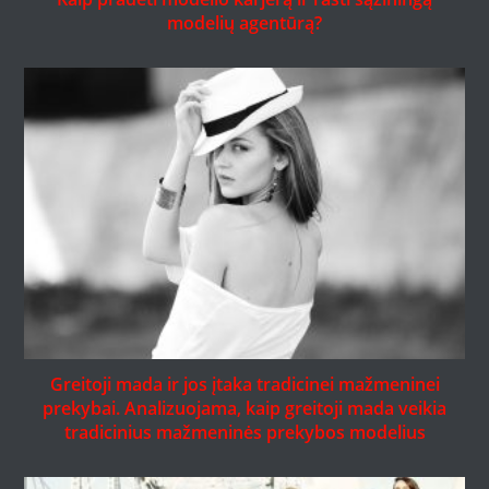
modelių agentūrą?
Greitoji mada ir jos įtaka tradicinei mažmeninei
prekybai. Analizuojama, kaip greitoji mada veikia
tradicinius mažmeninės prekybos modelius