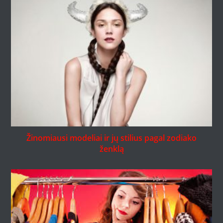
Žinomiausi modeliai ir jų stilius pagal zodiako
ženklą