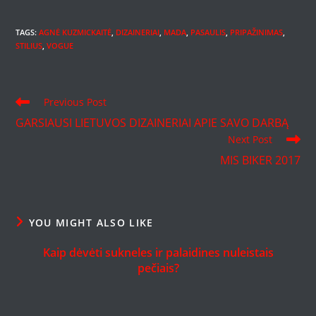
TAGS
:
AGNĖ KUZMICKAITĖ
,
DIZAINERIAI
,
MADA
,
PASAULIS
,
PRIPAŽINIMAS
,
STILIUS
,
VOGUE
Read
Previous Post
more
GARSIAUSI LIETUVOS DIZAINERIAI APIE SAVO DARBĄ
articles
Next Post
MIS BIKER 2017
YOU MIGHT ALSO LIKE
Kaip dėvėti sukneles ir palaidines nuleistais
pečiais?