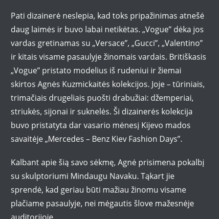
Pati dizainerė neslepia, kad toks pripažinimas atnešė
daug laimės ir buvo labai netikėtas. „Vogue” dėka jos
vardas gretinamas su „Versace”, „Gucci”, „Valentino”
ir kitais visame pasaulyje žinomais vardais. Britiškasis
„Vogue” pristato modelius iš rudeniui ir žiemai
skirtos Agnės Kuzmickaitės kolekcijos. Joje – tūriniais,
trimačiais drugeliais puošti drabužiai: džemperiai,
striukės, sijonai ir suknelės. Ši dizainerės kolekcija
buvo pristatyta dar vasario mėnesį Kijevo mados
savaitėje „Mercedes – Benz Kiev Fashion Days”.
Kalbant apie šią savo sėkmę, Agnė prisimena pokalbį
su skulptoriumi Mindaugu Navaku. Tąkart jie
sprendė, kad geriau būti mažiau žinomu visame
plačiame pasaulyje, nei mėgautis šlove mažesnėje
auditorijoje.