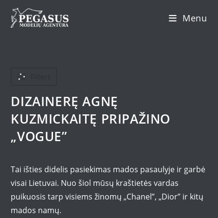
Skip
Menu
to
content
Filters
DIZAINERĘ AGNĘ
KUZMICKAITĘ PRIPAŽINO
„VOGUE”
Tai išties didelis pasiekimas mados pasaulyje ir garbė
visai Lietuvai. Nuo šiol mūsų kraštietės vardas
puikuosis tarp visiems žinomų „Chanel”, „Dior” ir kitų
mados namų.