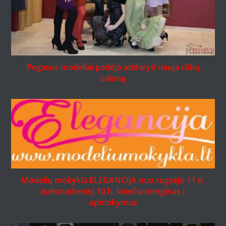
Pegasus modeliai padėjo atidaryti nauja rūbų
saloną
Modelių mokykla ELEGANCIJA nuo rugsėjo 11 d.
(sekmadienis) 10 h. kviečia merginas į
apmokymus