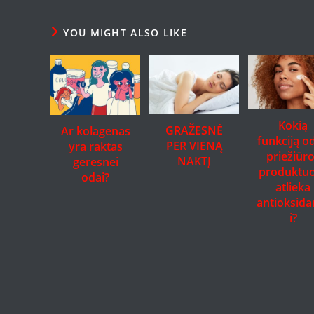
YOU MIGHT ALSO LIKE
Kokią
GRAŽESNĖ
Ar kolagenas
funkciją o
PER VIENĄ
yra raktas
priežiūr
NAKTĮ
geresnei
produktu
odai?
atlieka
antioksida
i?