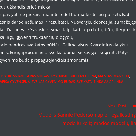
kus užkandis prieš miegą.
mpas gali ne juokais nualinti, todėl būtina leisti sau pailsėti, kad
 geresnis darbo našumas ir rezultatai. Nuovargis, depresija, sumažėjęs
i. Darbotvarkės suskirstymas taip, kad tarp darbų būtų įterptos ir
eikalingų, gyventi trukdančių blogybių.
 prie bendros sveikatos būklės. Galima visus išvardintus dalykus
s, kurių įpročiai nėra sveiki, tuomet viskas gali sugriūti. Patys
ką gyvenimo būdą propaguojančiais žmonėmis.
I SVEIKESNIAM
,
GERAS MIEGAS
,
GYVENIMO BŪDO MEDICINA
,
MAISTAS
,
MANKŠTA
,
SVEIKA GYVENSENA
,
SVEIKAS GYVENIMO BŪDAS
,
SVEIKATA
,
TINKAMA APLINKA
Next Post
Modelis Sannie Pederson apie negailestin
modelių kelią mados modelių li