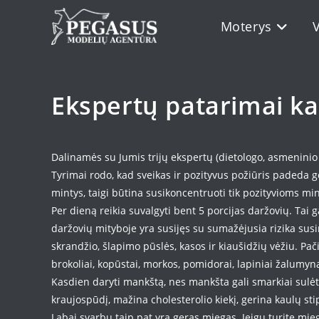
Skip
Moterys
to
content
Ekspertų patarimai ka
Dalinamės su Jumis trijų ekspertų (dietologo, asmeninio
Tyrimai rodo, kad sveikas ir pozityvus požiūris padeda ge
mintys, taigi būtina susikoncentruoti tik pozityvioms mi
Per dieną reikia suvalgyti bent 5 porcijas daržovių. Tai 
daržovių mityboje yra susijęs su sumažėjusia rizika susir
skrandžio, šlapimo pūslės, kasos ir kiaušidžių vėžiu. Pač
brokoliai, kopūstai, morkos, pomidorai, lapiniai žalumyna
Kasdien daryti mankštą, nes mankšta gali smarkiai sulėt
kraujospūdį, mažina cholesterolio kiekį, gerina kaulų st
Labai svarbu taip pat yra geras miegas. Jeigu turite miego