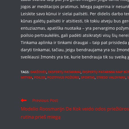
jogos ar meditacijos pratimus. Miegą pagerina ir nesun
Leiskite savo kūnui ir sielai pailsėti. Per didelis darbo te
kūnas galėtų pailsėti ir atsitiesti, tik tokiu atveju bus
entuziazmas, apatiška nuotaika – yra pervargimo požymia
poilsio pertraukėlės, gali padėti atsikratyti visų šių ner
Tinkama aplinka ir tinkami draugai – taip pat prisideda
daryti tinkamai, tačiau, jeigu bendraujama yra su žmonėmi
sveikiausi žmonės yra tie, kurie bendrauja tik su svei
TAGS
:
DARŽOVĖS
,
EKSPERTŲ PATARIMAI
,
EKSPERTŲ PATARIMAI KAIP BŪT
MITYBA
,
POILSIS
,
POZITYVUS POŽIŪRIS
,
SPORTAS
,
STRESO VALDYMAS
,
Read
Previous Post
more
Modelio Roosmarijn De Kok veido odos priežiūros
articles
rutina prieš miegą