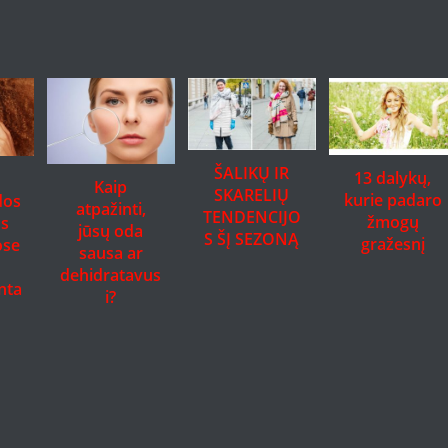
ŠALIKŲ IR
13 dalykų,
Kaip
SKARELIŲ
kurie padaro
dos
atpažinti,
TENDENCIJO
žmogų
os
jūsų oda
S ŠĮ SEZONĄ
gražesnį
ose
sausa ar
dehidratavus
nta
i?