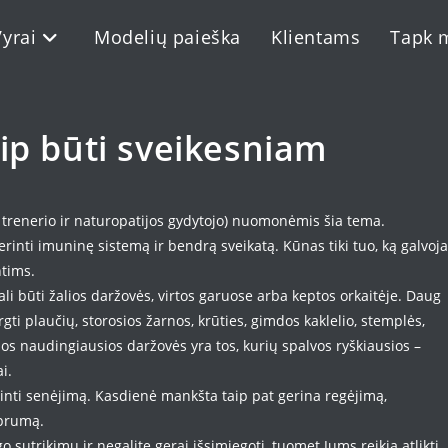
Vyrai
Modelių paieška
Klientams
Tapk 
ip būti sveikesniam
 trenerio ir naturopatijos gydytojo) nuomonėmis šia tema.
rinti imuninę sistemą ir bendrą sveikatą. Kūnas tiki tuo, ką galvoja
ntims.
gali būti žalios daržovės, virtos garuose arba keptos orkaitėje. Daug
gti plaučių, storosios žarnos, krūties, gimdos kaklelio, stemplės,
ios naudingiausios daržovės yra tos, kurių spalvos ryškiausios –
i.
inti senėjimą. Kasdienė mankšta taip pat gerina regėjimą,
iprumą.
 sutrikimų ir negalite gerai išsimiegoti, tuomet Jums reikia atlikti