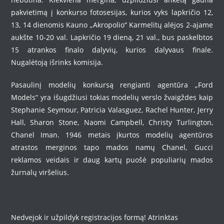
pakvietimą į konkurso fotosesijas, kurios vyks lapkričio 12,
13, 14 dienomis Kauno „Akropolio“ Karmelitų alėjos 2-ajame
aukšte 10-20 val. Lapkričio 19 dieną, 21 val., bus paskelbtos
15 atrankos finalo dalyvių, kurios dalyvaus finale.
Nugalėtoją išrinks komisija.
Pasaulinį modelių konkursą rengianti agentūra „Ford
Models“ yra išugdžiusi tokias modelių verslo žvaigždes kaip
Stephanie Seymour, Patricia Valasguez, Rachel Hunter, Jerry
Hall, Sharon Stone, Naomi Campbell, Christy Turlington,
Chanel Iman. 1946 metais įkurtos modelių agentūros
atrastos merginos tapo mados namų Chanel, Gucci
reklamos veidais ir daug kartų puošė populiarių mados
žurnalų viršelius.
Nedvejok ir užpildyk registracijos formą! Atrinktas