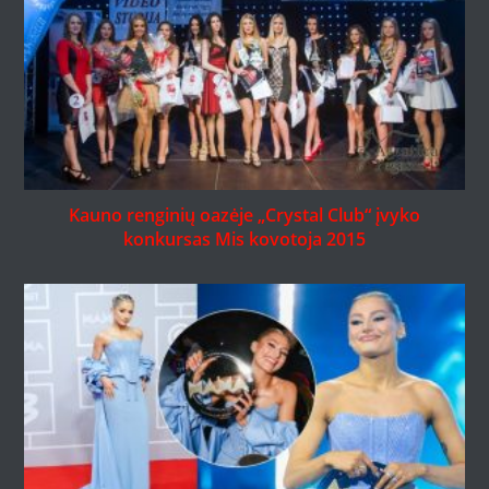
Kauno renginių oazėje „Crystal Club“ įvyko
konkursas Mis kovotoja 2015