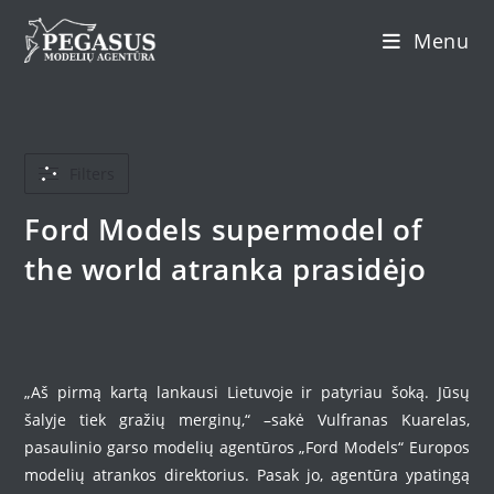
Skip
Menu
to
content
Filters
Ford Models supermodel of
the world atranka prasidėjo
„Aš pirmą kartą lankausi Lietuvoje ir patyriau šoką. Jūsų
šalyje tiek gražių merginų,“ –sakė Vulfranas Kuarelas,
pasaulinio garso modelių agentūros „Ford Models“ Europos
modelių atrankos direktorius. Pasak jo, agentūra ypatingą