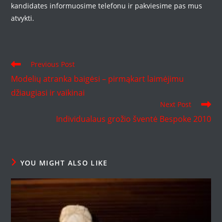
kandidates informuosime telefonu ir pakviesime pas mus
atvykti.
Read
Previous Post
more
Modelių atranka baigėsi – pirmąkart laimėjimu
articles
džiaugiasi ir vaikinai
Next Post
Individualaus grožio šventė Bespoke 2010
YOU MIGHT ALSO LIKE