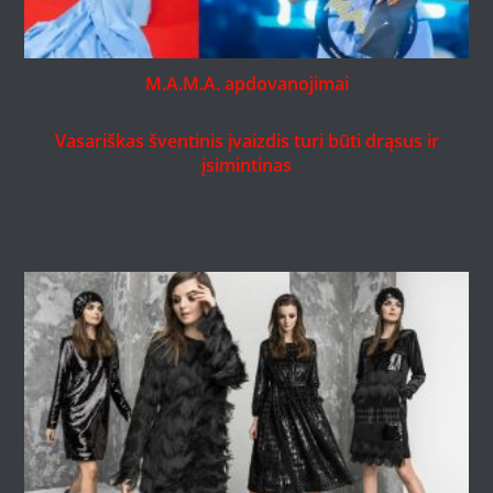
M.A.M.A. apdovanojimai
Vasariškas šventinis įvaizdis turi būti drąsus ir
įsimintinas