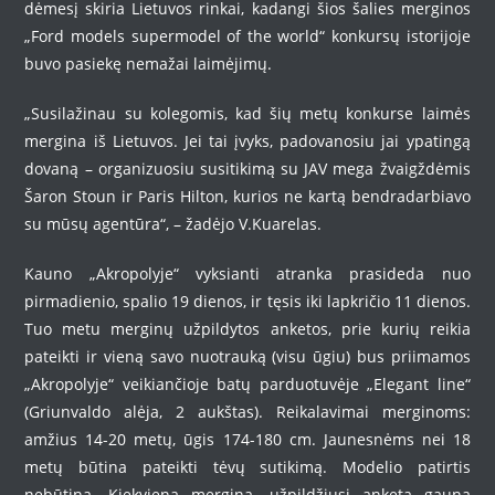
dėmesį skiria Lietuvos rinkai, kadangi šios šalies merginos
„Ford models supermodel of the world“ konkursų istorijoje
buvo pasiekę nemažai laimėjimų.
„Susilažinau su kolegomis, kad šių metų konkurse laimės
mergina iš Lietuvos. Jei tai įvyks, padovanosiu jai ypatingą
dovaną – organizuosiu susitikimą su JAV mega žvaigždėmis
Šaron Stoun ir Paris Hilton, kurios ne kartą bendradarbiavo
su mūsų agentūra“, – žadėjo V.Kuarelas.
Kauno „Akropolyje“ vyksianti atranka prasideda nuo
pirmadienio, spalio 19 dienos, ir tęsis iki lapkričio 11 dienos.
Tuo metu merginų užpildytos anketos, prie kurių reikia
pateikti ir vieną savo nuotrauką (visu ūgiu) bus priimamos
„Akropolyje“ veikiančioje batų parduotuvėje „Elegant line“
(Griunvaldo alėja, 2 aukštas). Reikalavimai merginoms:
amžius 14-20 metų, ūgis 174-180 cm. Jaunesnėms nei 18
metų būtina pateikti tėvų sutikimą. Modelio patirtis
nebūtina. Kiekviena mergina, užpildžiusi anketą gauna