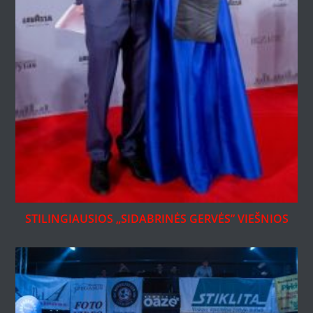
STILINGIAUSIOS „SIDABRINĖS GERVĖS” VIEŠNIOS