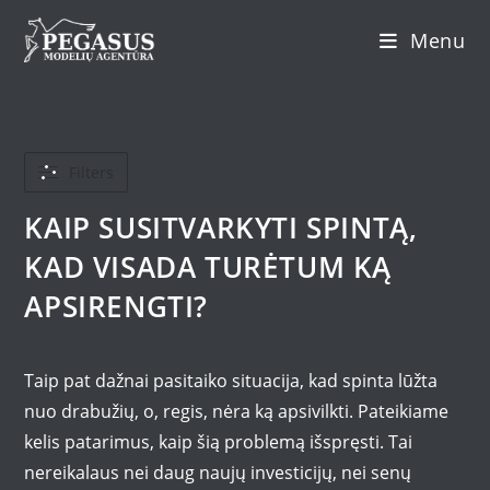
Skip
Menu
to
content
Filters
KAIP SUSITVARKYTI SPINTĄ,
KAD VISADA TURĖTUM KĄ
APSIRENGTI?
Taip pat dažnai pasitaiko situacija, kad spinta lūžta
nuo drabužių, o, regis, nėra ką apsivilkti. Pateikiame
kelis patarimus, kaip šią problemą išspręsti. Tai
nereikalaus nei daug naujų investicijų, nei senų