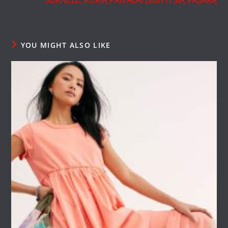
SUKNELĖ, KURIĄ PRIVALAI ĮSIGYTI ŠIĄ VASARĄ
YOU MIGHT ALSO LIKE