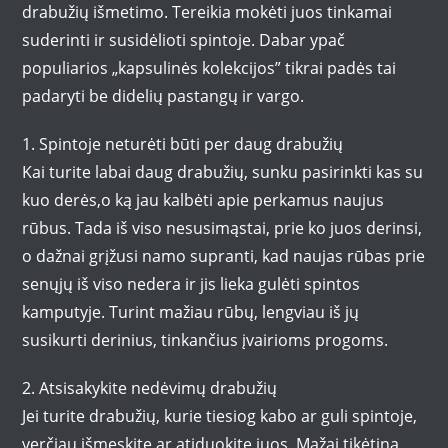
drabužių išmetimo. Tereikia mokėti juos tinkamai
suderinti ir susidėlioti spintoje. Dabar ypač
populiarios „kapsulinės kolekcijos” tikrai padės tai
padaryti be didelių pastangų ir vargo.
1. Spintoje neturėti būti per daug drabužių
Kai turite labai daug drabužių, sunku pasirinkti kas su
kuo derės,o ką jau kalbėti apie perkamus naujus
rūbus. Tada iš viso nesusimąstai, prie ko juos derinsi,
o dažnai grįžusi namo supranti, kad naujas rūbas prie
senųjų iš viso nedera ir jis lieka gulėti spintos
kamputyje. Turint mažiau rūbų, lengviau iš jų
susikurti derinius, tinkančius įvairioms progoms.
2. Atsisakykite nedėvimų drabužių
Jei turite drabužių, kurie tiesiog kabo ar guli spintoje,
verčiau išmeskite ar atiduokite juos. Mažai tikėtina,