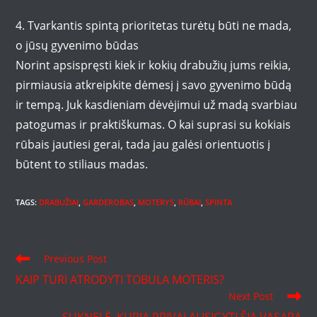
4. Tvarkantis spintą prioritetas turėtų būti ne mada,
o jūsų gyvenimo būdas
Norint apsispręsti kiek ir kokių drabužių jums reikia,
pirmiausia atkreipkite dėmesį į savo gyvenimo būdą
ir tempą. Juk kasdieniam dėvėjimui už madą svarbiau
patogumas ir praktiškumas. O kai suprasi su kokiais
rūbais jautiesi gerai, tada jau galėsi orientuotis į
būtent to stiliaus madas.
TAGS
:
DRABUŽIAI
,
GARDEROBAS
,
MOTERYS
,
RŪBAI
,
SPINTA
Read
Previous Post
more
KAIP TURI ATRODYTI TOBULA MOTERIS?
articles
Next Post