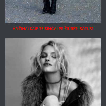
AR ŽINAI KAIP TEISINGAI PRIŽIŪRĖTI BATUS?