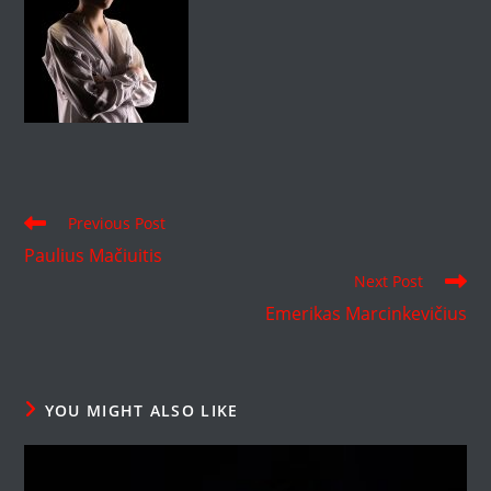
Read
Previous Post
more
Paulius Mačiuitis
articles
Next Post
Emerikas Marcinkevičius
YOU MIGHT ALSO LIKE