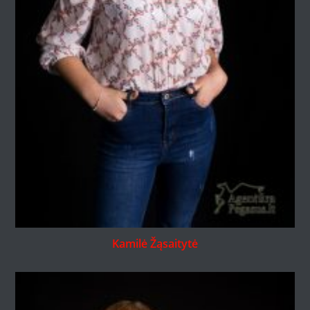
Kamilė Žąsaitytė