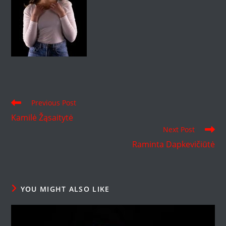
Read
Previous Post
more
Kamilė Žąsaitytė
articles
Next Post
Raminta Dapkevičiūtė
YOU MIGHT ALSO LIKE