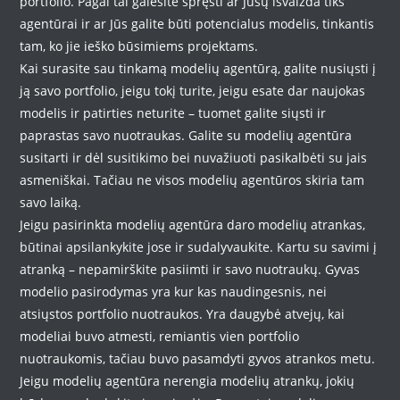
portfolio. Pagal tai galėsite spręsti ar Jūsų išvaizda tiks
agentūrai ir ar Jūs galite būti potencialus modelis, tinkantis
tam, ko jie ieško būsimiems projektams.
Kai surasite sau tinkamą modelių agentūrą, galite nusiųsti į
ją savo portfolio, jeigu tokį turite, jeigu esate dar naujokas
modelis ir patirties neturite – tuomet galite siųsti ir
paprastas savo nuotraukas. Galite su modelių agentūra
susitarti ir dėl susitikimo bei nuvažiuoti pasikalbėti su jais
asmeniškai. Tačiau ne visos modelių agentūros skiria tam
savo laiką.
Jeigu pasirinkta modelių agentūra daro modelių atrankas,
būtinai apsilankykite jose ir sudalyvaukite. Kartu su savimi į
atranką – nepamirškite pasiimti ir savo nuotraukų. Gyvas
modelio pasirodymas yra kur kas naudingesnis, nei
atsiųstos portfolio nuotraukos. Yra daugybė atvejų, kai
modeliai buvo atmesti, remiantis vien portfolio
nuotraukomis, tačiau buvo pasamdyti gyvos atrankos metu.
Jeigu modelių agentūra nerengia modelių atrankų, jokių