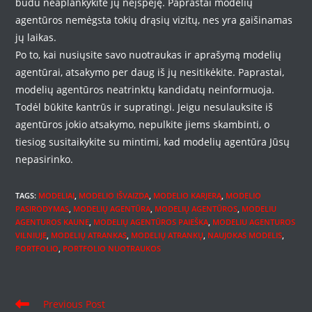
būdu neaplankykite jų neįspėję. Paprastai modelių
agentūros nemėgsta tokių drąsių vizitų, nes yra gaišinamas
jų laikas.
Po to, kai nusiųsite savo nuotraukas ir aprašymą modelių
agentūrai, atsakymo per daug iš jų nesitikėkite. Paprastai,
modelių agentūros neatrinktų kandidatų neinformuoja.
Todėl būkite kantrūs ir supratingi. Jeigu nesulauksite iš
agentūros jokio atsakymo, nepulkite jiems skambinti, o
tiesiog susitaikykite su mintimi, kad modelių agentūra Jūsų
nepasirinko.
TAGS
:
MODELIAI
,
MODELIO IŠVAIZDA
,
MODELIO KARJERĄ
,
MODELIO
PASIRODYMAS
,
MODELIŲ AGENTŪRA
,
MODELIŲ AGENTŪROS
,
MODELIU
AGENTUROS KAUNE
,
MODELIŲ AGENTŪROS PAIEŠKA
,
MODELIU AGENTUROS
VILNIUJE
,
MODELIŲ ATRANKAS
,
MODELIŲ ATRANKŲ
,
NAUJOKAS MODELIS
,
PORTFOLIO
,
PORTFOLIO NUOTRAUKOS
Read
Previous Post