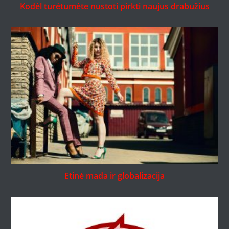
Kodėl turėtumėte nustoti pirkti naujus drabužius
Etinė mada ir globalizacija