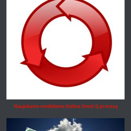
Naujokams modeliams būtina žinoti šį procesą