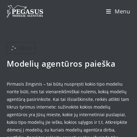
Skip
Menu
to
content
Filters
Modelių agentūros paieška
Pirmasis žingsnis – tai būtų nuspręsti kokio tipo modeliu
norite būti, nes tai vienareikšmiškai nulems, kokią modelių
agentūrą pasirinksite. Kai tai išsiaiškinsite, reikės atlikti tam
tikrus tyrimus internete: sužinokite kokios modelių
agentūros yra Jūsų mieste, kokie jų internetiniai puslapiai,
kokio tipo modelių jie ieško, kokios sąlygos ir t.t. Atkreipkite
dėmesį į modelių, su kuriais modelių agentūra dirba,