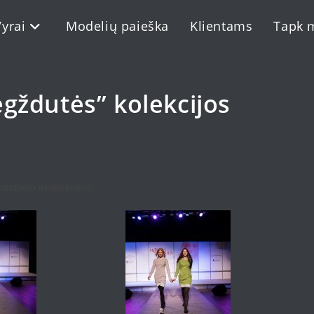
Vyrai
Modelių paieška
Klientams
Tapk 
gždutės” kolekcijos
ristatymo akimirkomis.