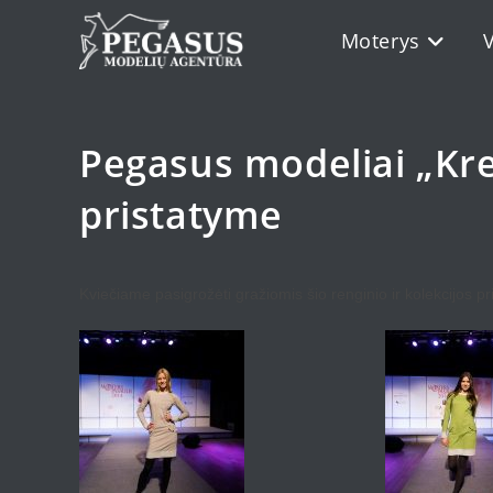
Skip
Moterys
to
content
Pegasus modeliai „Kre
pristatyme
Kviečiame pasigrožėti gražiomis šio renginio ir kolekcijos p