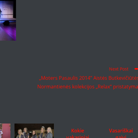
Next Post
„Moters Pasaulis 2014” Aistės Butkevičiūtė
Normantienės kolekcijos „Relax“ pristatym
Kokie
Vasariškai
vakariniai
gaivi