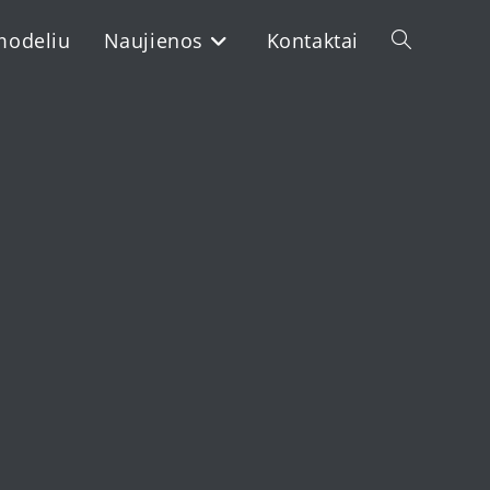
modeliu
Naujienos
Kontaktai
Toggle
website
search