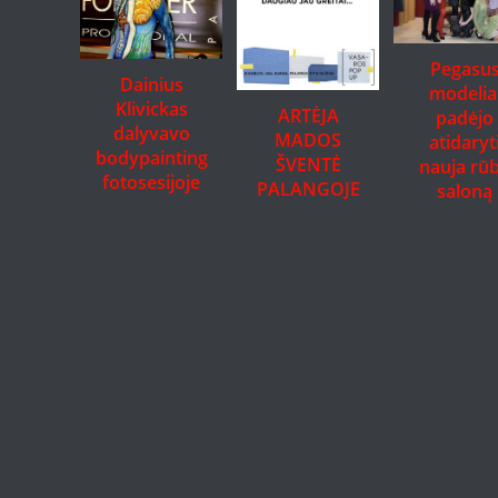
Pegasu
Dainius
modelia
Klivickas
ARTĖJA
padėjo
dalyvavo
MADOS
atidaryt
bodypainting
ŠVENTĖ
nauja rū
fotosesijoje
PALANGOJE
saloną