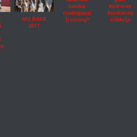
bateliai
Audronės
madingiausi
Bunikienės
s
MIS BIKER
šį sezoną?
kolekcija
i
2017
i
bų