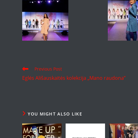
Read
Previous Post
more
Eglės Ališauskaitės kolekcija „Mano raudona”
articles
YOU MIGHT ALSO LIKE