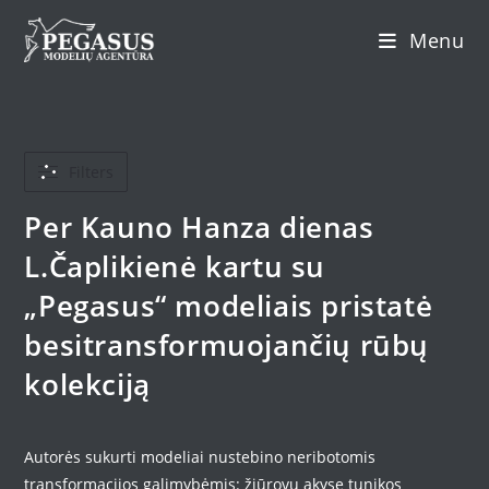
Skip
Menu
to
content
Filters
Per Kauno Hanza dienas
L.Čaplikienė kartu su
„Pegasus“ modeliais pristatė
besitransformuojančių rūbų
kolekciją
Autorės sukurti modeliai nustebino neribotomis
transformacijos galimybėmis: žiūrovų akyse tunikos