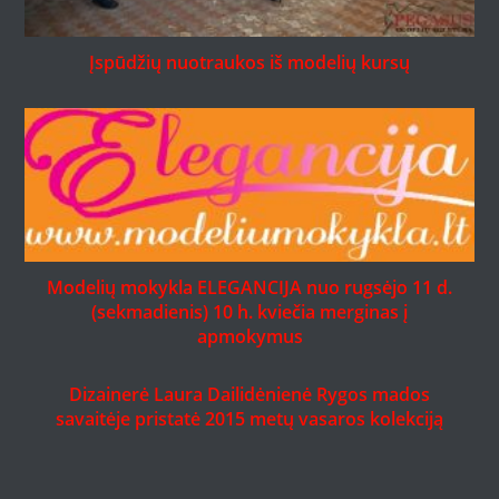
Įspūdžių nuotraukos iš modelių kursų
Modelių mokykla ELEGANCIJA nuo rugsėjo 11 d.
(sekmadienis) 10 h. kviečia merginas į
apmokymus
Dizainerė Laura Dailidėnienė Rygos mados
savaitėje pristatė 2015 metų vasaros kolekciją