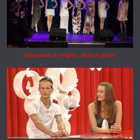
Nuotraukos iš renginio „Mada ir grožis”