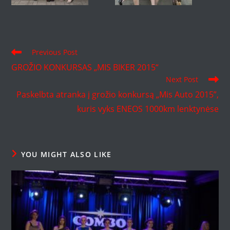
Read
Previous Post
more
GROŽIO KONKURSAS „MIS BIKER 2015“
articles
Next Post
Paskelbta atranka į grožio konkursą „Mis Auto 2015”,
kuris vyks ENEOS 1000km lenktynėse
YOU MIGHT ALSO LIKE