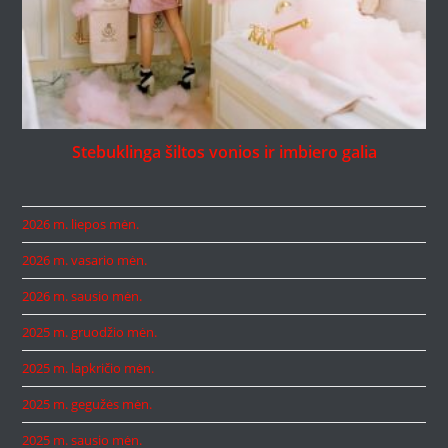
Stebuklinga šiltos vonios ir imbiero galia
2026 m. liepos mėn.
2026 m. vasario mėn.
2026 m. sausio mėn.
2025 m. gruodžio mėn.
2025 m. lapkričio mėn.
2025 m. gegužės mėn.
2025 m. sausio mėn.