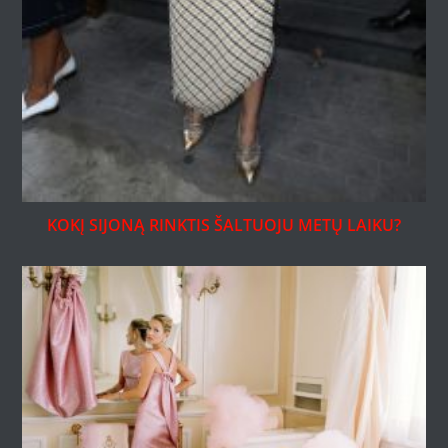
KOKĮ SIJONĄ RINKTIS ŠALTUOJU METŲ LAIKU?