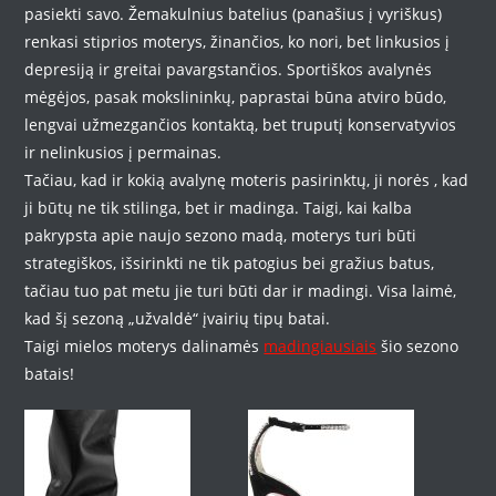
pasiekti savo. Žemakulnius batelius (panašius į vyriškus)
renkasi stiprios moterys, žinančios, ko nori, bet linkusios į
depresiją ir greitai pavargstančios. Sportiškos avalynės
mėgėjos, pasak mokslininkų, paprastai būna atviro būdo,
lengvai užmezgančios kontaktą, bet truputį konservatyvios
ir nelinkusios į permainas.
Tačiau, kad ir kokią avalynę moteris pasirinktų, ji norės , kad
ji būtų ne tik stilinga, bet ir madinga. Taigi, kai kalba
pakrypsta apie naujo sezono madą, moterys turi būti
strategiškos, išsirinkti ne tik patogius bei gražius batus,
tačiau tuo pat metu jie turi būti dar ir madingi. Visa laimė,
kad šį sezoną „užvaldė“ įvairių tipų batai.
Taigi mielos moterys dalinamės
madingiausiais
šio sezono
batais!