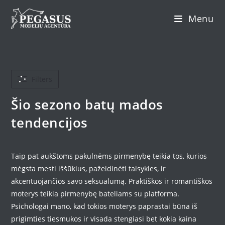
Skip
Menu
to
content
Filters
Šio sezono batų mados
tendencijos
Taip pat aukštoms pakulnėms pirmenybę teikia tos, kurios
mėgsta mesti iššūkius, pažeidinėti taisykles, ir
akcentuojančios savo seksualumą. Praktiškos ir romantiškos
moterys teikia pirmenybę bateliams su platforma.
Psichologai mano, kad tokios moterys paprastai būna iš
prigimties tiesmukos ir visada stengiasi bet kokia kaina