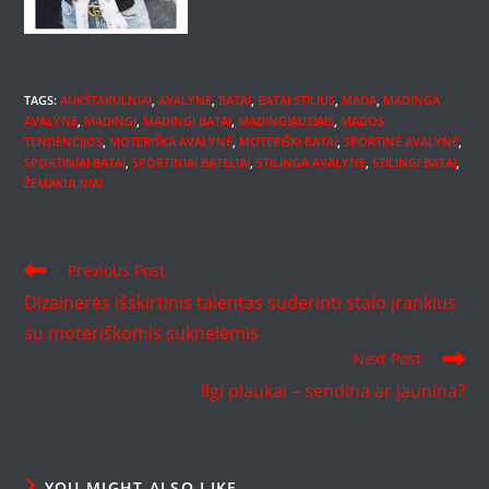
TAGS
:
AUKŠTAKULNIAI
,
AVALYNĖ
,
BATAI
,
BATAI STILIUS
,
MADA
,
MADINGA
AVALYNĖ
,
MADINGI
,
MADINGI BATAI
,
MADINGIAUSIAIS
,
MADOS
TENDENCIJOS
,
MOTERIŠKA AVALYNĖ
,
MOTERIŠKI BATAI
,
SPORTINĖ AVALYNĖ
,
SPORTINIAI BATAI
,
SPORTINIAI BATELIAI
,
STILINGA AVALYNĖ
,
STILINGI BATAI
,
ŽEMAKULNIAI
Read
Previous Post
more
Dizainerės išskirtinis talentas suderinti stalo įrankius
articles
su moteriškomis suknelėmis
Next Post
Ilgi plaukai – sendina ar jaunina?
YOU MIGHT ALSO LIKE