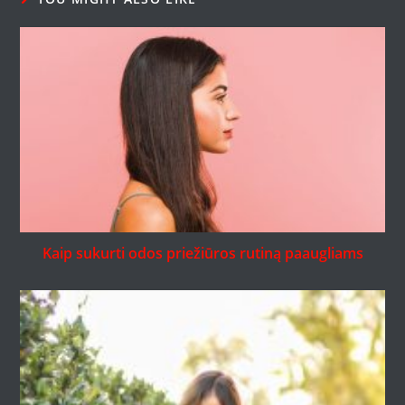
Kaip sukurti odos priežiūros rutiną paaugliams