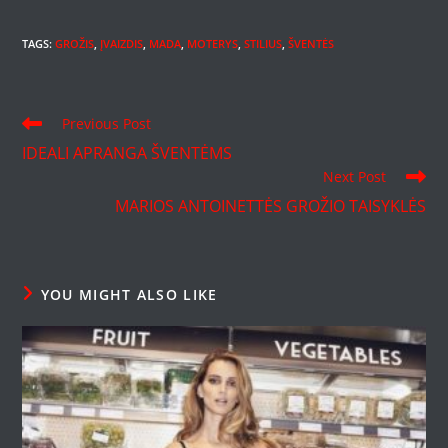
TAGS
:
GROŽIS
,
ĮVAIZDIS
,
MADA
,
MOTERYS
,
STILIUS
,
ŠVENTĖS
Read
Previous Post
more
IDEALI APRANGA ŠVENTĖMS
articles
Next Post
MARIOS ANTOINETTĖS GROŽIO TAISYKLĖS
YOU MIGHT ALSO LIKE