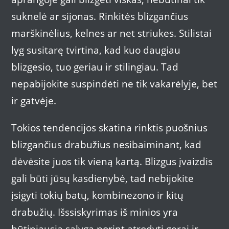
suknelė ar sijonas. Rinkitės blizgančius
marškinėlius, kelnes ar net striukes. Stilistai
lyg susitarę tvirtina, kad kuo daugiau
blizgesio, tuo geriau ir stilingiau. Tad
nepabijokite suspindėti ne tik vakarėlyje, bet
ir gatvėje.
Tokios tendencijos skatina rinktis puošnius
blizgančius drabužius nesibaiminant, kad
dėvėsite juos tik vieną kartą. Blizgus įvaizdis
gali būti jūsų kasdienybė, tad nebijokite
įsigyti tokių batų, kombinezono ir kitų
drabužių. Išssiskyrimas iš minios yra
būtiniausia sąlyga norint atrodyti gerai ir