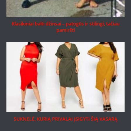
Klasikiniai balti džinsai – patogūs ir stilingi, tačiau
pamiršti
SUKNELĖ, KURIĄ PRIVALAI ĮSIGYTI ŠIĄ VASARĄ