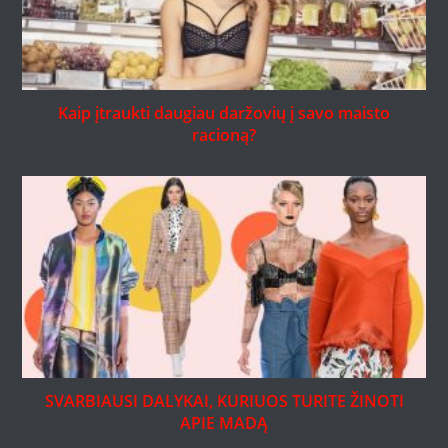
Kaip įtraukti daugiau daržovių į savo maisto
racioną?
SVARBIAUSI DALYKAI, KURIUOS TURITE ŽINOTI
APIE MADĄ