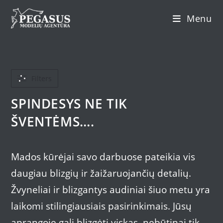
Skip
Menu
to
content
Filters
SPINDESYS NE TIK
ŠVENTĖMS….
Mados kūrėjai savo darbuose pateikia vis
daugiau blizgių ir žaižaruojančių detalių.
Žvyneliai ir blizgantys audiniai šiuo metu yra
laikomi stilingiausiais pasirinkimais. Jūsų
aprangoje gali blizgėti viskas, nebūtinai tik