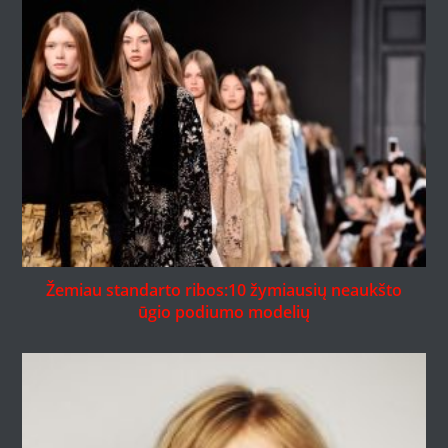
Žemiau standarto ribos:10 žymiausių neaukšto
ūgio podiumo modelių