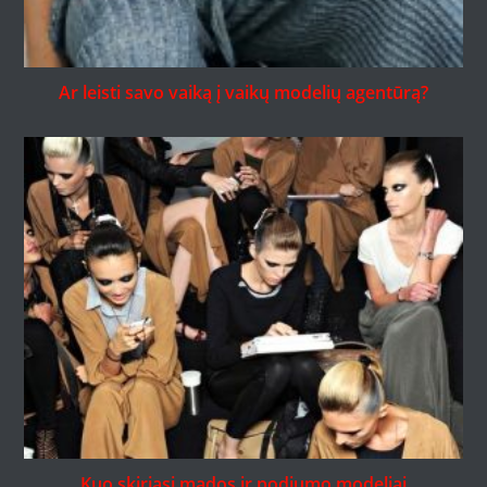
Ar leisti savo vaiką į vaikų modelių agentūrą?
Kuo skiriasi mados ir podiumo modeliai