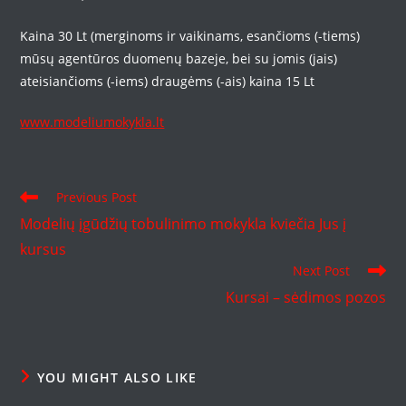
Kaina 30 Lt (merginoms ir vaikinams, esančioms (-tiems)
mūsų agentūros duomenų bazeje, bei su jomis (jais)
ateisiančioms (-iems) draugėms (-ais) kaina 15 Lt
www.modeliumokykla.lt
Read
Previous Post
more
Modelių įgūdžių tobulinimo mokykla kviečia Jus į
articles
kursus
Next Post
Kursai – sėdimos pozos
YOU MIGHT ALSO LIKE