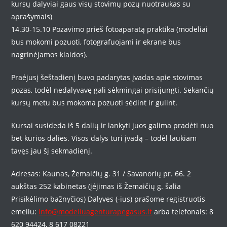
kursų dalyviai gaus visų stovimų pozų nuotraukas su
aprašymais)
14.30-15.10 Pozavimo prieš fotoaparatą praktika (modeliai
bus mokomi pozuoti, fotografuojami ir ekrane bus
nagrinėjamos klaidos).
Praėjusį šeštadienį buvo padarytas įvadas apie stovimas
pozas, todėl nedalyvavę gali sėkmingai prisijungti. Sekančių
kursų metu bus mokoma pozuoti sėdint ir gulint.
Kursai susideda iš 5 dalių ir lankyti juos galima pradėti nuo
bet kurios dalies. Visos dalys turi įvadą – todėl laukiam
tavęs jau šį sekmadienį.
Adresas: Kaunas, Žemaičių g. 31 / Savanorių pr. 66. 2
aukštas 252 kabinetas (įėjimas iš Žemaičių g. šalia
Prisikėlimo bažnyčios) Dalyves (-ius) prašome registruotis
emeilu:
info@modeliuagenturapegasus.lt
arba telefonais: 8
620 94424, 8 617 08221