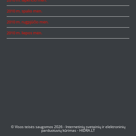
2010 m. lapkričio mėn.
2010 m. spalio mėn.
2010 m. rugpjūčio mėn.
2010 m. liepos mėn.
© Visos teisės saugomos 2026 -
Internetinių svetainių ir elektroninių
parduotuvių kūrimas
-
HIDRA.LT