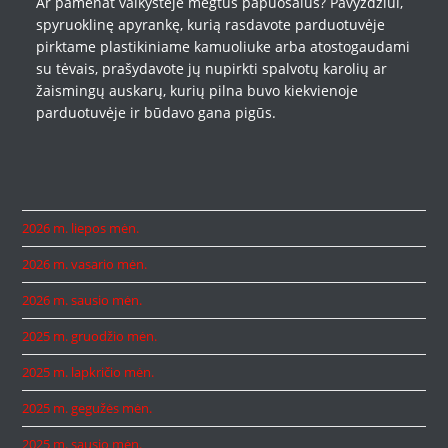
Ar pamenat vaikystėje mėgtus papuošalus? Pavyzdžiui,
spyruoklinę apyrankę, kurią rasdavote parduotuvėje
pirktame plastikiniame kamuoliuke arba atostogaudami
su tėvais, prašydavote jų nupirkti spalvotų karolių ar
žaismingų auskarų, kurių pilna buvo kiekvienoje
parduotuvėje ir būdavo gana pigūs.
2026 m. liepos mėn.
2026 m. vasario mėn.
2026 m. sausio mėn.
2025 m. gruodžio mėn.
2025 m. lapkričio mėn.
2025 m. gegužės mėn.
2025 m. sausio mėn.