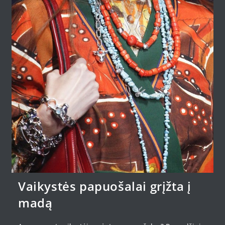
Vaikystės papuošalai grįžta į
madą