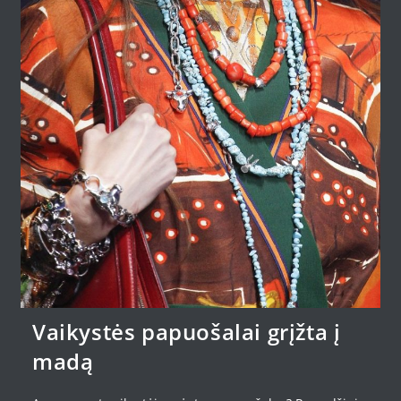
Vaikystės papuošalai grįžta į
madą