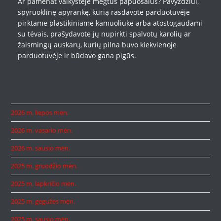
Ar pamenat vaikystėje mėgtus papuošalus? Pavyzdžiui,
spyruoklinę apyrankę, kurią rasdavote parduotuvėje
pirktame plastikiniame kamuoliuke arba atostogaudami
su tėvais, prašydavote jų nupirkti spalvotų karolių ar
žaismingų auskarų, kurių pilna buvo kiekvienoje
parduotuvėje ir būdavo gana pigūs.
2026 m. liepos mėn.
2026 m. vasario mėn.
2026 m. sausio mėn.
2025 m. gruodžio mėn.
2025 m. lapkričio mėn.
2025 m. gegužės mėn.
2025 m. sausio mėn.