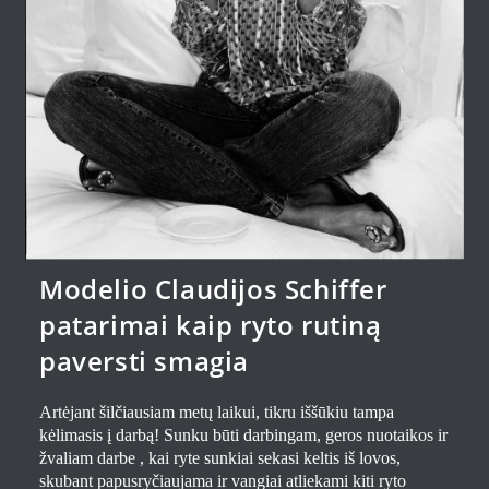
Modelio Claudijos Schiffer
patarimai kaip ryto rutiną
paversti smagia
Artėjant šilčiausiam metų laikui, tikru iššūkiu tampa
kėlimasis į darbą! Sunku būti darbingam,
geros nuotaikos ir
žvaliam darbe , kai ryte sunkiai sekasi keltis iš lovos,
skubant papusryčiaujama ir vangiai atliekami kiti ryto