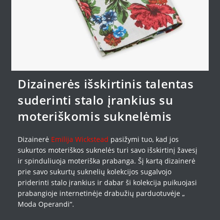
Dizainerės išskirtinis talentas
suderinti stalo įrankius su
moteriškomis suknelėmis
Dizainerė
Emilija Wickstead
pasižymi tuo, kad jos
sukurtos moteriškos suknelės turi savo išskirtinį žavesį
ir spinduliuoja moteriška prabanga. Šį kartą dizainerė
prie savo sukurtų suknelių kolekcijos sugalvojo
priderinti stalo įrankius ir dabar ši kolekcija puikuojasi
prabangioje internetinėje drabužių parduotuvėje „
Moda Operandi“.