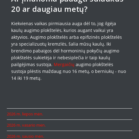
20 ar daugiau metų?
Kiekvienas vaikas pirmiausia auga dėl to, jog ilgėja
kaulų augimo plokštelės, kurios augant vaikui yra
aktyvios. Augimo plokštelės arba epifizinės plokštelės
yra specializuotų kremzlės, šalia mūsų kaulų. Iki
brendimo pabaigos dėl hormoninių pokyčių augimo
plokštelės sukietėja ir nebesiplečia ir taip kaulų
pailgėjimas sustoja.
Mergaičių
augimo plokštelės
sustoja plėstis maždaug nuo 16 metų, o berniukų - nuo
14 iki 19 metų.
2026 m. liepos mėn.
2026 m. vasario mėn.
2026 m. sausio mėn.