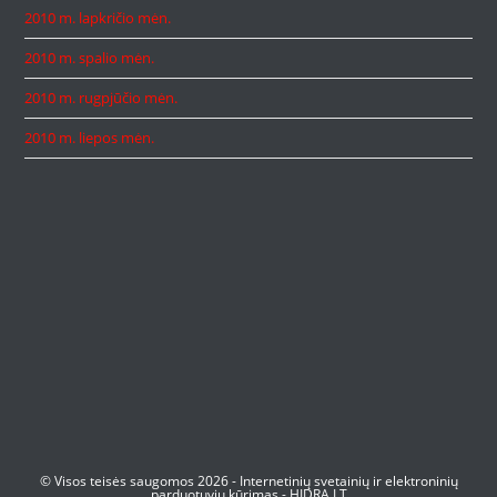
2010 m. lapkričio mėn.
2010 m. spalio mėn.
2010 m. rugpjūčio mėn.
2010 m. liepos mėn.
© Visos teisės saugomos 2026 -
Internetinių svetainių ir elektroninių
parduotuvių kūrimas
-
HIDRA.LT