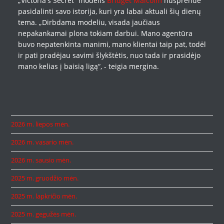
„Victoria's Secret“ modelis
Bridget Malcolm
nusprendė
pasidalinti savo istorija, kuri yra labai aktuali šių dienų
tema. „Dirbdama modeliu, visada jaučiaus
nepakankamai plona tokiam darbui. Mano agentūra
buvo nepatenkinta manimi, mano klientai taip pat, todėl
ir pati pradėjau savimi šlykštėtis, nuo tada ir prasidėjo
mano kelias į baisią ligą“, - teigia mergina.
2026 m. liepos mėn.
2026 m. vasario mėn.
2026 m. sausio mėn.
2025 m. gruodžio mėn.
2025 m. lapkričio mėn.
2025 m. gegužės mėn.