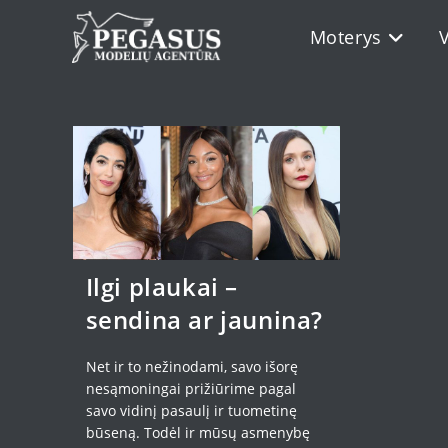
Skip
Moterys
to
content
Ilgi plaukai –
sendina ar jaunina?
Net ir to nežinodami, savo išorę
nesąmoningai prižiūrime pagal
savo vidinį pasaulį ir tuometinę
būseną. Todėl ir mūsų asmenybę