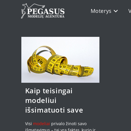
Skip
Moterys
to
content
Kaip teisingai
modeliui
išsimatuoti save
Visi
modeliai
privalo žinoti savo
išmatavimus – tai yra faktas, kurio ir