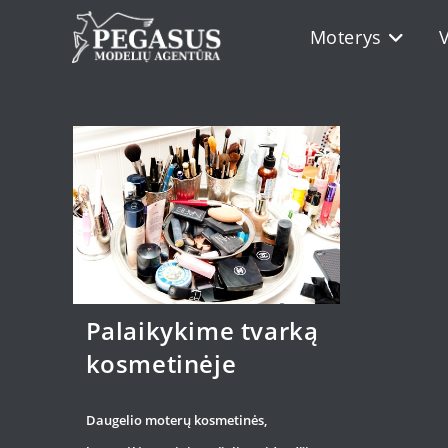
Skip
Moterys
to
content
Palaikykime tvarką
kosmetinėje
Daugelio moterų kosmetinės,