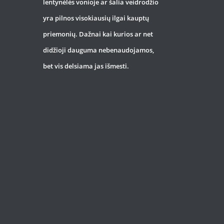
lentynėlės vonioje ar šalia veidrodžio
yra pilnos visokiausių ilgai kauptų
priemonių. Dažnai kai kurios ar net
didžioji dauguma nebenaudojamos,
bet vis delsiama jas išmesti.