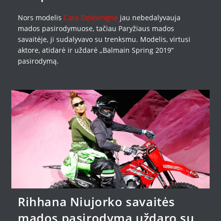
Nors modelis
Cara Delevingne
jau nebedalyvauja
mados pasirodymuose, tačiau Paryžiaus mados
savaitėje, ji sudalyvavo su trenksmu. Modelis, virtusi
aktore, atidarė ir uždarė „Balmain Spring 2019“
pasirodymą.
Rihhana Niujorko savaitės
mados pasirodymą uždaro su