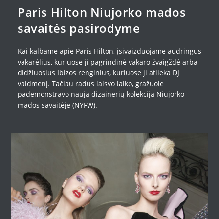
Paris Hilton Niujorko mados
savaitės pasirodyme
Kai kalbame apie Paris Hilton, įsivaizduojame audringus
vakarėlius, kuriuose ji pagrindinė vakaro žvaigždė arba
didžiuosius Ibizos renginius, kuriuose ji atlieka DJ
vaidmenį. Tačiau radus laisvo laiko, gražuole
pademonstravo naują dizainerių kolekciją Niujorko
mados savaitėje (NYFW).