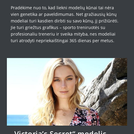
Pradėkime nuo to, kad liekni modelių kūnai tai nėra
vien genetika ar paveldimumas. Net gražiausių kūnų
modeliai turi kasdien dirbti su savo kūnų, jį prižiūrėti.
Jie turi griežtus grafikus – sporto treniruotės su
profesionaliu treneriu ir sveika mityba, nes modeliai
turi atrodyti nepriekaištingai 365 dienas per metus.
„Victoria’s Secret“ modelis