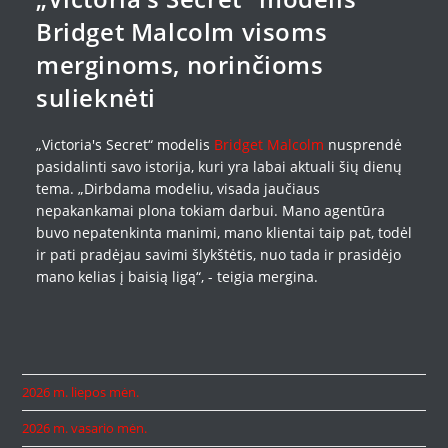
Bridget Malcolm visoms
merginoms, norinčioms
sulieknėti
„Victoria's Secret“ modelis
Bridget Malcolm
nusprendė
pasidalinti savo istorija, kuri yra labai aktuali šių dienų
tema. „Dirbdama modeliu, visada jaučiaus
nepakankamai plona tokiam darbui. Mano agentūra
buvo nepatenkinta manimi, mano klientai taip pat, todėl
ir pati pradėjau savimi šlykštėtis, nuo tada ir prasidėjo
mano kelias į baisią ligą“, - teigia mergina.
2026 m. liepos mėn.
2026 m. vasario mėn.