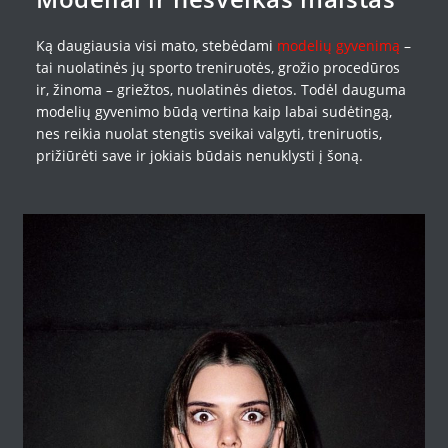
Ką daugiausia visi mato, stebėdami
modelių gyvenimą
–
tai nuolatinės jų sporto treniruotės, grožio procedūros
ir, žinoma – griežtos, nuolatinės dietos. Todėl dauguma
modelių gyvenimo būdą vertina kaip labai sudėtingą,
nes reikia nuolat stengtis sveikai valgyti, treniruotis,
prižiūrėti save ir jokiais būdais nenuklysti į šoną.