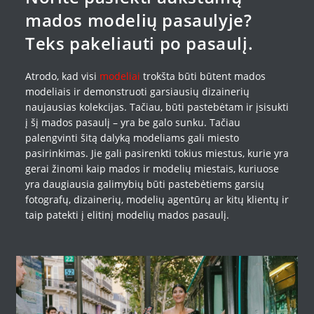
mados modelių pasaulyje?
Teks pakeliauti po pasaulį.
Atrodo, kad visi
modeliai
trokšta būti būtent mados
modeliais ir demonstruoti garsiausių dizainerių
naujausias kolekcijas. Tačiau, būti pastebėtam ir įsisukti
į šį mados pasaulį – yra be galo sunku. Tačiau
palengvinti šitą dalyką modeliams gali miesto
pasirinkimas. Jie gali pasirenkti tokius miestus, kurie yra
gerai žinomi kaip mados ir modelių miestais, kuriuose
yra daugiausia galimybių būti pastebėtiems garsių
fotografų, dizainerių, modelių agentūrų ar kitų klientų ir
taip patekti į elitinį modelių mados pasaulį.