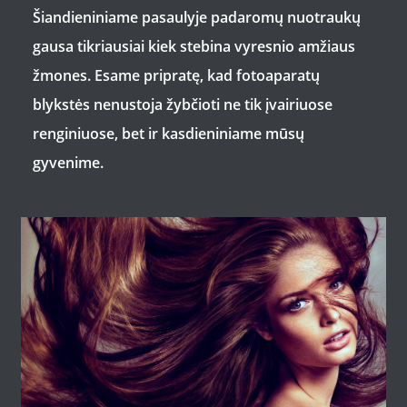
Šiandieniniame pasaulyje padaromų nuotraukų
gausa tikriausiai kiek stebina vyresnio amžiaus
žmones. Esame pripratę, kad fotoaparatų
blykstės nenustoja žybčioti ne tik įvairiuose
renginiuose, bet ir kasdieniniame mūsų
gyvenime.