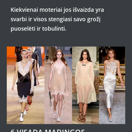
Kiekvienai moteriai jos išvaizda yra
svarbi ir visos stengiasi savo grožį
puoselėti ir tobulinti.
6 VISADA MADINGOS