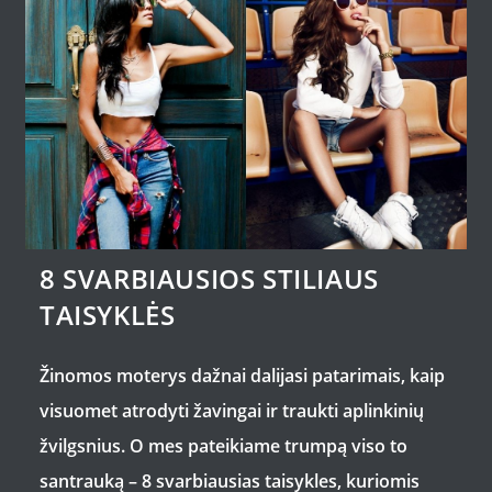
8 SVARBIAUSIOS STILIAUS
TAISYKLĖS
Žinomos moterys dažnai dalijasi patarimais, kaip
visuomet atrodyti žavingai ir traukti aplinkinių
žvilgsnius. O mes pateikiame trumpą viso to
santrauką – 8 svarbiausias taisykles, kuriomis