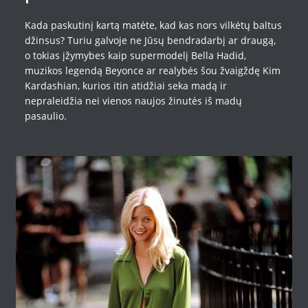
Kada paskutinį kartą matėte, kad kas nors vilkėtų baltus
džinsus? Turiu galvoje ne Jūsų bendradarbį ar draugą,
o tokias įžymybes kaip supermodelį Bella Hadid,
muzikos legendą Beyonce ar realybės šou žvaigždę Kim
Kardashian, kurios itin atidžiai seka madą ir
nepraleidžia nei vienos naujos žinutės iš madų
pasaulio.