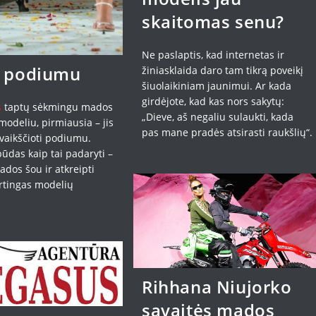
skaitomas senu?
Ne paslaptis, kad internetas ir
s podiumu
žiniasklaida daro tam tikrą poveikį
šiuolaikiniam jaunimui. Ar kada
girdėjote, kad kas nors sakytų:
s
taptų sėkmingu mados
„Dieve, aš negaliu sulaukti, kada
odeliu, pirmiausia – jis
pas mane pradės atsirasti raukšlių“.
 vaikščioti podiumu.
ūdas kaip tai padaryti –
mados šou ir atkreipti
irtingas modelių
Rihhana Niujorko
savaitės mados