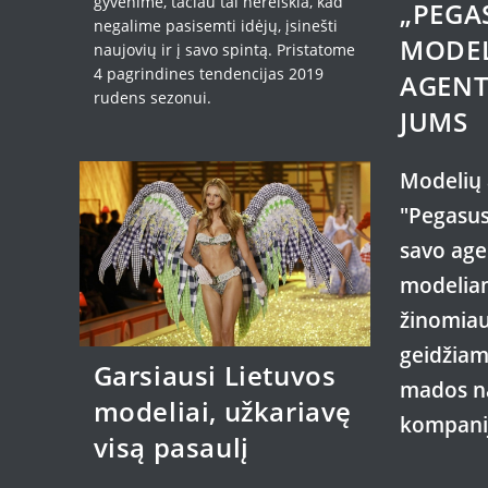
gyvenime, tačiau tai nereiškia, kad
„PEGA
negalime pasisemti idėjų, įsinešti
MODE
naujovių ir į savo spintą. Pristatome
4 pagrindines tendencijas 2019
AGENT
rudens sezonui.
JUMS
Modelių
"Pegasus"
savo age
modeliam
žinomiaus
geidžiam
Garsiausi Lietuvos
mados na
modeliai, užkariavę
kompanij
visą pasaulį