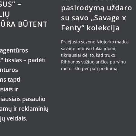
SUS” –
pasirodymą uždaro
LIŲ
su savo „Savage x
ŪRA BŪTENT
Fenty“ kolekcija
Praėjusio sezono Niujorko mados
savaitė nebuvo tokia įdomi,
 agentūros
tikriausiai dėl to, kad trūko
 tikslas – padėti
Rihhanos važiuojančios purvinu
motociklu per patį podiumą.
ntūros
s tapti
iais ir
iausiais pasaulio
mų ir reklaminių
ų veidais.