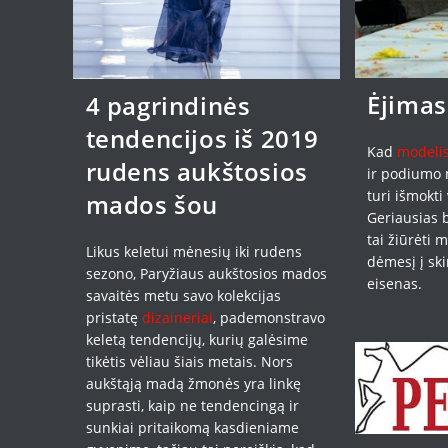
Ėjima
4 pagrindinės
tendencijos iš 2019
Kad
modeli
rudens aukštosios
ir podiumo m
turi išmokti
mados šou
Geriausias b
tai žiūrėti 
Likus keletui mėnesių iki rudens
dėmesį į sk
sezono, Paryžiaus aukštosios mados
eisenas.
savaitės metu savo kolekcijas
pristatę
dizaineriai
, pademonstravo
keletą tendencijų, kurių galėsime
tikėtis vėliau šiais metais. Nors
aukštąją madą žmonės yra linkę
suprasti, kaip ne tendencingą ir
sunkiai pritaikomą kasdieniame