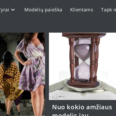
Vyrai
Modelių paieška
Klientams
Tapk 
Nuo kokio amžiaus
modelis jau