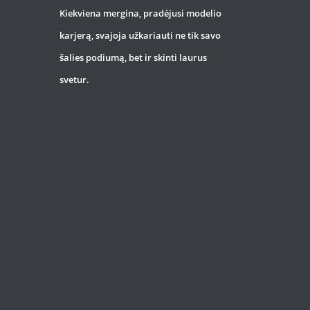
Kiekviena mergina, pradėjusi modelio
karjerą, svajoja užkariauti ne tik savo
šalies podiumą, bet ir skinti laurus
svetur.