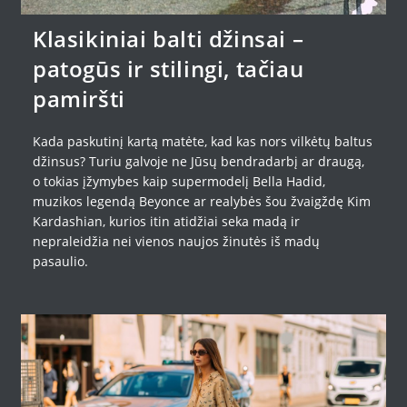
Klasikiniai balti džinsai –
patogūs ir stilingi, tačiau
pamiršti
Kada paskutinį kartą matėte, kad kas nors vilkėtų baltus
džinsus? Turiu galvoje ne Jūsų bendradarbį ar draugą,
o tokias įžymybes kaip supermodelį Bella Hadid,
muzikos legendą Beyonce ar realybės šou žvaigždę Kim
Kardashian, kurios itin atidžiai seka madą ir
nepraleidžia nei vienos naujos žinutės iš madų
pasaulio.