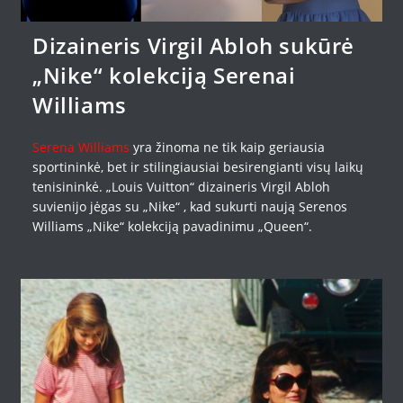
Dizaineris Virgil Abloh sukūrė
„Nike“ kolekciją Serenai
Williams
Serena Williams
yra žinoma ne tik kaip geriausia
sportininkė, bet ir stilingiausiai besirengianti visų laikų
tenisininkė. „Louis Vuitton“ dizaineris Virgil Abloh
suvienijo jėgas su „Nike“ , kad sukurti naują Serenos
Williams „Nike“ kolekciją pavadinimu „Queen“.