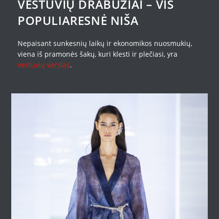
VESTUVIŲ DRABUŽIAI – VIS
POPULIARESNĖ NIŠA
Nepaisant sunkesnių laikų ir ekonomikos nuosmukių,
viena iš pramonės šakų, kuri klesti ir plečiasi, yra
vestuvių verslas
.