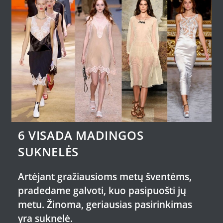
6 VISADA MADINGOS
SUKNELĖS
Artėjant gražiausioms metų šventėms,
pradedame galvoti, kuo pasipuošti jų
metu. Žinoma, geriausias pasirinkimas
yra suknelė.