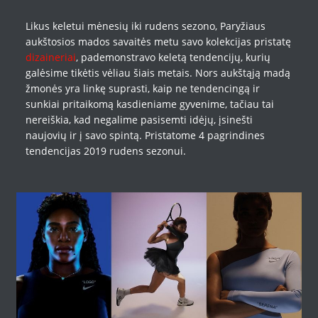
Likus keletui mėnesių iki rudens sezono, Paryžiaus
aukštosios mados savaitės metu savo kolekcijas pristatę
dizaineriai
, pademonstravo keletą tendencijų, kurių
galėsime tikėtis vėliau šiais metais. Nors aukštąją madą
žmonės yra linkę suprasti, kaip ne tendencingą ir
sunkiai pritaikomą kasdieniame gyvenime, tačiau tai
nereiškia, kad negalime pasisemti idėjų, įsinešti
naujovių ir į savo spintą. Pristatome 4 pagrindines
tendencijas 2019 rudens sezonui.