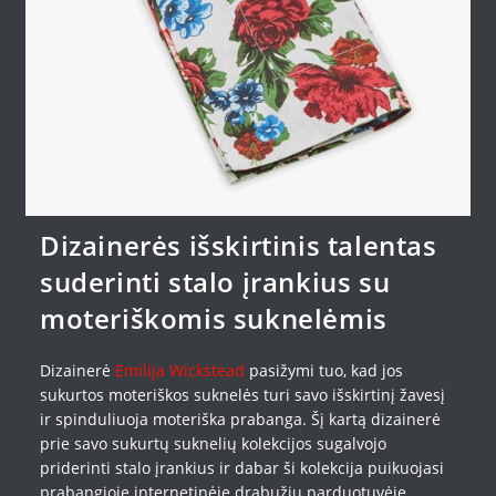
Dizainerės išskirtinis talentas
suderinti stalo įrankius su
moteriškomis suknelėmis
Dizainerė
Emilija Wickstead
pasižymi tuo, kad jos
sukurtos moteriškos suknelės turi savo išskirtinį žavesį
ir spinduliuoja moteriška prabanga. Šį kartą dizainerė
prie savo sukurtų suknelių kolekcijos sugalvojo
priderinti stalo įrankius ir dabar ši kolekcija puikuojasi
prabangioje internetinėje drabužių parduotuvėje „