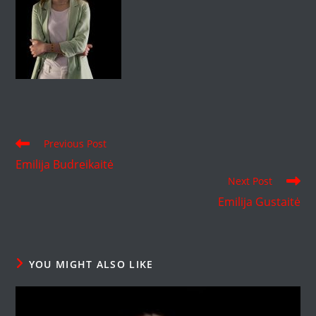
Read
Previous Post
more
Emilija Budreikaitė
articles
Next Post
Emilija Gustaitė
YOU MIGHT ALSO LIKE