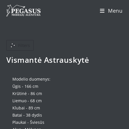
Skip
Menu
to
content
Filters
Vismantė Astrauskytė
Modelio duomenys:
Ūgis - 166 cm
Krūtinė - 86 cm
Liemuo - 68 cm
Klubai - 89 cm
Batai - 38 dydis
Plaukai - Šviesūs