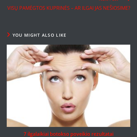
VISŲ PAMĖGTOS KUPRINĖS – AR ILGAI JAS NEŠIOSIME?
YOU MIGHT ALSO LIKE
7 ilgalaikiai botokso poveikio rezultatai