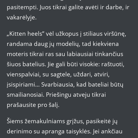
pasitempti. Juos tikrai galite avėti ir darbe, ir
vakarėlyje.
„Kitten heels” vėl užkopus į stiliaus viršūnę,
randama daug jų modelių, tad kiekviena
moteris tikrai ras sau labiausiai tinkančius
šiuos batelius. Jie gali būti visokie: raštuoti,
vienspalviai, su sagtele, uždari, atviri,
įsispiriami… Svarbiausia, kad bateliai būtų
smailianosiai. Priešingu atveju tikrai
prašausite pro šalį.
Šiems žemakulniams grįžus, pasikeitė jų
derinimo su apranga taisyklės. Jei ankčiau