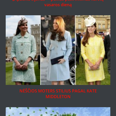
vasaros dieną
NĖŠČIOS MOTERS STILIUS PAGAL KATE
MIDDLETON