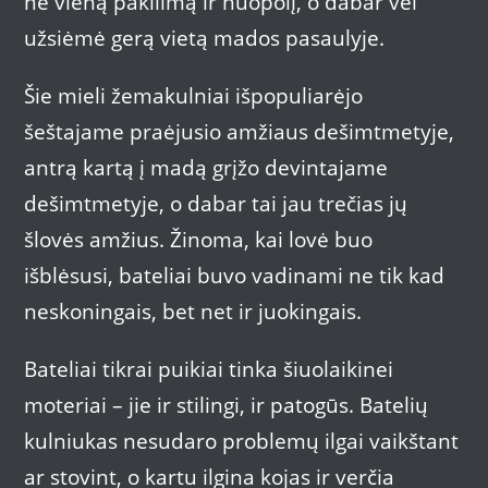
ne vieną pakilimą ir nuopolį, o dabar vėl
užsiėmė gerą vietą mados pasaulyje.
Šie mieli žemakulniai išpopuliarėjo
šeštajame praėjusio amžiaus dešimtmetyje,
antrą kartą į madą grįžo devintajame
dešimtmetyje, o dabar tai jau trečias jų
šlovės amžius. Žinoma, kai lovė buo
išblėsusi, bateliai buvo vadinami ne tik kad
neskoningais, bet net ir juokingais.
Bateliai tikrai puikiai tinka šiuolaikinei
moteriai – jie ir stilingi, ir patogūs. Batelių
kulniukas nesudaro problemų ilgai vaikštant
ar stovint, o kartu ilgina kojas ir verčia