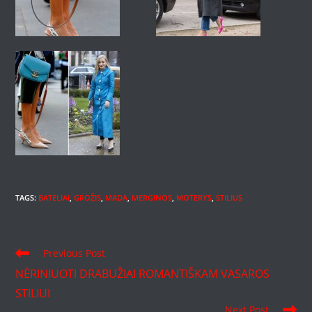
TAGS
:
BATELIAI
,
GROŽIS
,
MADA
,
MERGINOS
,
MOTERYS
,
STILIUS
Read
Previous Post
more
NĖRINIUOTI DRABUŽIAI ROMANTIŠKAM VASAROS
articles
STILIUI
Next Post