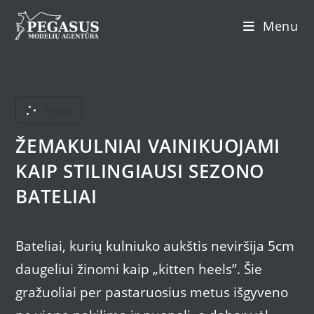
Skip
Menu
to
content
Filters
ŽEMAKULNIAI VAINIKUOJAMI
KAIP STILINGIAUSI SEZONO
BATELIAI
Bateliai, kurių kulniuko aukštis neviršija 5cm
daugeliui žinomi kaip „kitten heels”. Šie
gražuoliai per pastaruosius metus išgyveno