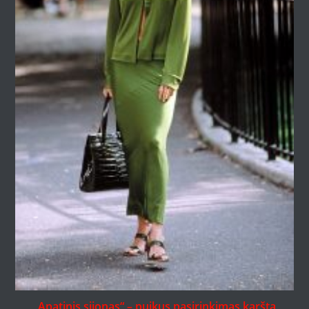
„Apatinis sijonas“ – puikus pasirinkimas karštą