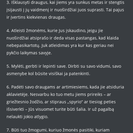
3. Išklausyti draugus, kai jiems yra sunkus metas ir stengtis
įsijausti į jų vaidmenį ir nuoširdžiai juos suprasti. Tai pajus
ir įvertins kiekvienas draugas.
4. Atleisti žmonėms, kurie Jus įskaudino, jeigu jie
nuoširdžiai atsiprašo ir deda visas pastangas, kad klaida
nebepasikartotų. Juk atleidimas yra kur kas geriau nei
pykčio laikymas savyje.
5. Mylėti, gerbti ir lepinti save. Dirbti su savo vidumi, savo
asmenybe kol būsite visiškai ja patenkinti.
6. Padėti savo draugams ar artimiesiems, kada jie atsiduria
aklavietėje. Nesvarbu ko tuo metu jiems prireiks – ar
griežtesnio žodžio, ar stipraus „spyrio“ ar tiesiog peties
išsiverkti – Jūs visuomet turite būti šalia. Ir už pagalbą
nelaukti jokio atlygio.
7. Būti tuo žmogumi, kuriuo žmonės pasitiki, kuriam