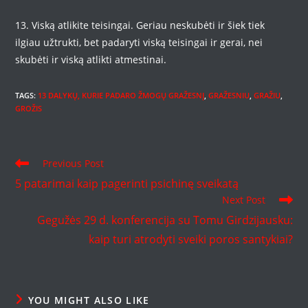
13. Viską atlikite teisingai. Geriau neskubėti ir šiek tiek
ilgiau užtrukti, bet padaryti viską teisingai ir gerai, nei
skubėti ir viską atlikti atmestinai.
TAGS
:
13 DALYKŲ, KURIE PADARO ŽMOGŲ GRAŽESNĮ
,
GRAŽESNIU
,
GRAŽIU
,
GROŽIS
Read
Previous Post
more
5 patarimai kaip pagerinti psichinę sveikatą
articles
Next Post
Gegužės 29 d. konferencija su Tomu Girdzijausku:
kaip turi atrodyti sveiki poros santykiai?
YOU MIGHT ALSO LIKE