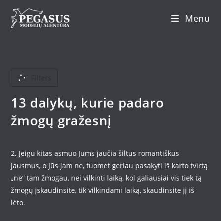
Skip
Menu
to
content
Filters
13 dalykų, kurie padaro
žmogų gražesnį
2. Jeigu kitas asmuo Jums jaučia šiltus romantiškus
jausmus, o Jūs jam ne, tuomet geriau pasakyti iš karto tvirtą
„ne“ tam žmogau, nei vilkinti laiką, kol galiausiai vis tiek tą
žmogų įskaudinsite, tik vilkindami laiką, skaudinsite jį iš
lėto.