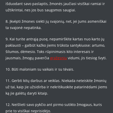
išduodant savo paslaptis, žmonės jaučiasi visiškai ramiai ir
užtikrintai, nes jos bus saugomos saugiai.
8. Įkvėpti žmones siekti jų svajonių, net, jei Jums asmeniškai
ta svajonė nepatinka.
9. Kai turite antrąją pusę, nepamirškite kartas nuo karto jų
paklausti – galbūt kažko jiems trūksta santykiuose: artumo,
šilumos, dėmesio. Toks rūpinimasis kito interesais ir
jausmais, žmogų paverčia
gražesniu
vidumi, jis tiesiog švyti.
10. Būti maloniam su vaikais ir su tėvais.
11. Gerbti kitų darbus ar veiklas. Niekada neteiskite žmonių
už tai, kaip jie užsidirba ir nekritikuokite patarinėdami jiems
ką jie galėtų daryti kitaip.
12. Neišlieti savo pykčio ant pirmo sutikto žmogaus, kuris
prie to visiškai neprisidėjo.