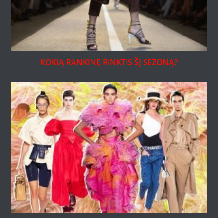
KOKIĄ RANKINĘ RINKTIS ŠĮ SEZONĄ?