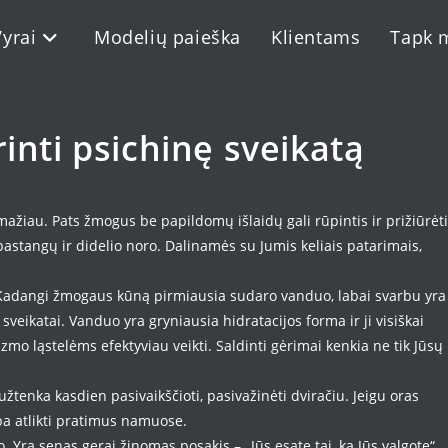
Vyrai
Modelių paieška
Klientams
Tapk 
inti psichinę sveikatą
mažiau. Pats žmogus be papildomų išlaidų gali rūpintis ir prižiūrėti
ek pastangų ir didelio noro. Dalinamės su Jumis keliais patarimais,
 Kadangi žmogaus kūną pirmiausia sudaro vanduo, labai svarbu yra
sveikatai. Vanduo yra gryniausia hidratacijos forma ir ji visiškai
mo ląstelėms efektyviau veikti. Saldinti gėrimai kenkia ne tik Jūsų
žtenka kasdien pasivaikščioti, pasivažinėti dviračiu. Jeigu oras
rba atlikti pratimus namuose.
. Yra senas gerai žinomas posakis – „Jūs esate tai, ką Jūs valgote“.