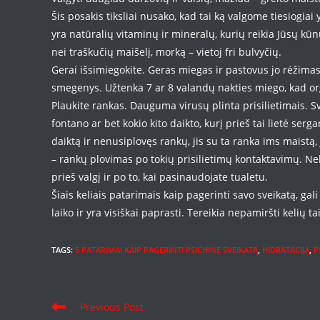
Šis posakis tiksliai nusako, kad tai ką valgome tiesiogia
yra natūralių vitaminų ir mineralų, kurių reikia Jūsų kūn
nei traškučių maišelį, morką – vietoj fri bulvyčių.
Gerai išsimiegokite. Geras miegas ir pastovus jo rėžimas 
smegenys. Užtenka 7 ar 8 valandų nakties miego, kad or
Plaukite rankas. Dauguma virusų plinta prisilietimais. Sv
fontano ar bet kokio kito daikto, kurį prieš tai lietė serga
daiktą ir nenusiplovęs rankų, jis su ta ranka ims maistą, j
– rankų plovimas po tokių prisilietimų kontaktavimų. Neb
prieš valgį ir po to, kai pasinaudojate tualetu.
Šiais keliais patarimais kaip pagerinti savo sveikatą, ga
laiko ir yra visiškai paprasti. Tereikia nepamiršti kelių t
TAGS
:
5 PATARIMAI KAIP PAGERINTI PSICHINĘ SVEIKATĄ
,
HIDRATACIJĄ
,
P
Read
Previous Post
more