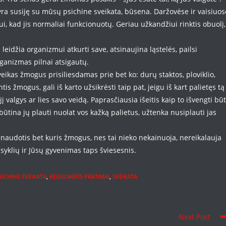
i yra susiję su mūsų psichine sveikata, būsena. Daržovėse ir vaisiuos
ui, kad jis normaliai funkcionuotų. Geriau užkandžiui rinktis obuolį,
leidžia organizmui atkurti save, atsinaujina ląstelės, pailsi
ganizmas pilnai atsigautų.
eikas žmogus prisiliesdamas prie bet ko: durų staktos, ploviklio,
ntis žmogus, gali iš karto užsikrėsti taip pat, jeigu iš kart palietęs tą
į valgys ar lies savo veidą. Paprasčiausia išeitis kaip to išvengti bū
ūtina jų plauti nuolat vos kažką palietus, užtenka nusiplauti jas
li naudotis bet kuris žmogus, nes tai nieko nekainuoja, nereikalauja
aisyklių ir Jūsų gyvenimas taps šviesesnis.
SICHINE SVEIKATA
,
REGULIARŪS PRATIMAI
,
SVEIKATA
Next Post