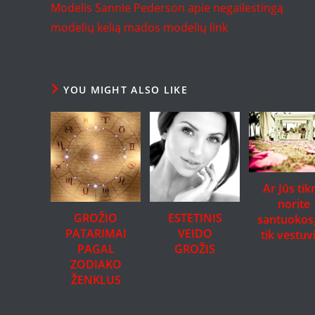
Modelis Sannie Pederson apie negailestingą
articles
modelių kelią mados modelių link
YOU MIGHT ALSO LIKE
Ar Jūs tik
norite
GROŽIO
ESTETINIS
santuokos,
PATARIMAI
VEIDO
tik vestuv
PAGAL
GROŽIS
ZODIAKO
ŽENKLUS