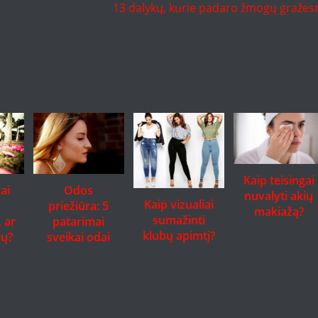
13 dalykų, kurie padaro žmogų gražes
Kaip teisingai
rai
Odos
nuvalyti akių
Kaip vizualiai
priežiūra: 5
makiažą?
sumažinti
 ar
patarimai
klubų apimtį?
ių?
sveikai odai