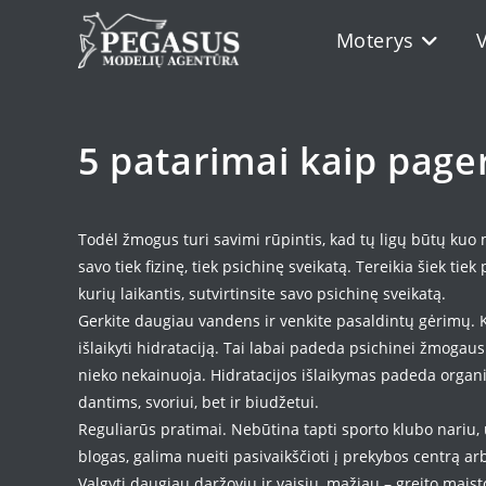
Skip
Moterys
to
content
5 patarimai kaip pager
Todėl žmogus turi savimi rūpintis, kad tų ligų būtų kuo 
savo tiek fizinę, tiek psichinę sveikatą. Tereikia šiek ti
kurių laikantis, sutvirtinsite savo psichinę sveikatą.
Gerkite daugiau vandens ir venkite pasaldintų gėrimų.
išlaikyti hidrataciją. Tai labai padeda psichinei žmogaus 
nieko nekainuoja. Hidratacijos išlaikymas padeda organiz
dantims, svoriui, bet ir biudžetui.
Reguliarūs pratimai. Nebūtina tapti sporto klubo nariu, u
blogas, galima nueiti pasivaikščioti į prekybos centrą a
Valgyti daugiau daržovių ir vaisių, mažiau – greito maisto