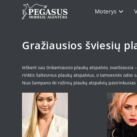
Skip
Moterys
to
content
Gražiausios šviesių p
Ieškant sau tinkamiausio plaukų atspalvio, svarbiausia –
rinktis šaltesnius plaukų atspalvius, o tamsesnės odos sa
Nuo šampano iki rožinių plaukų atspalvių pasirinkusi