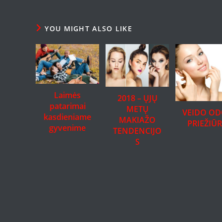
YOU MIGHT ALSO LIKE
Laimės
2018 – ŲJŲ
patarimai
METŲ
VEIDO O
kasdieniame
MAKIAŽO
PRIEŽIŪ
gyvenime
TENDENCIJO
S