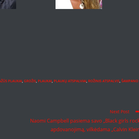
AŽŪS PLAUKAI
,
GROŽIS
,
PLAUKAI
,
PLAUKŲ ATSPALVIAI
,
ROŽINIS ATSPALVIS
,
ŠAMPANO
Next Post
Naomi Campbell pasiema savo „Black girls roc
apdovanojimą, vilkėdama „Calvin Klei