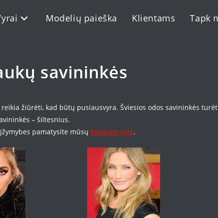
Vyrai
Modelių paieška
Klientams
Tapk 
laukų savininkės
 reikia žiūrėti, kad būtų pusiausvyra. Šviesios odos savininkės turė
vininkės – šiltesnius.
as įžymybes pamatysite mūsų
fotogalerijoje
.