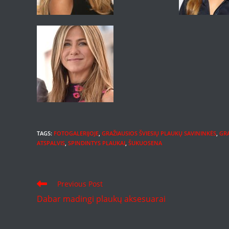
TAGS
:
FOTOGALERIJOJE
,
GRAŽIAUSIOS ŠVIESIŲ PLAUKŲ SAVININKĖS
,
GR
ATSPALVIS
,
SPINDINTYS PLAUKAI
,
ŠUKUOSENA
Read
Previous Post
more
Dabar madingi plaukų aksesuarai
articles