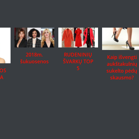
2018m.
RUDENINIŲ
Kaip išvengti
šukuosenos
ŠVARKŲ TOP
aukštakulnių
5
DOS
sukelto pėdų
RA
skausmo?