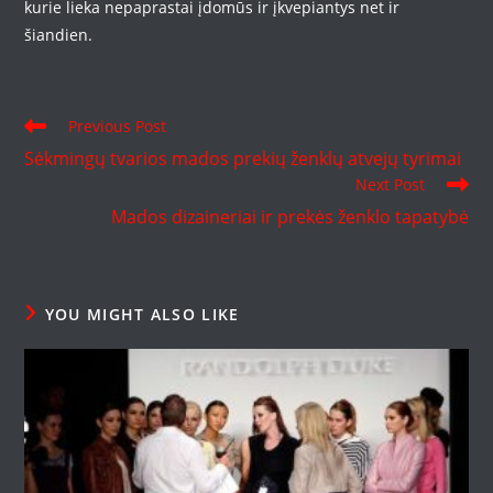
kurie lieka nepaprastai įdomūs ir įkvepiantys net ir
šiandien.
Read
Previous Post
more
Sėkmingų tvarios mados prekių ženklų atvejų tyrimai
articles
Next Post
Mados dizaineriai ir prekės ženklo tapatybė
YOU MIGHT ALSO LIKE