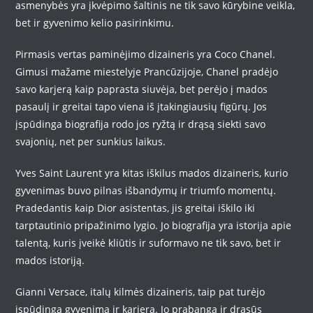
asmenybės yra įkvėpimo šaltinis ne tik savo kūrybine veikla,
bet ir gyvenimo kelio pasirinkimu.
Pirmasis vertas paminėjimo dizaineris yra Coco Chanel.
Gimusi mažame miestelyje Prancūzijoje, Chanel pradėjo
savo karjerą kaip paprasta siuvėja, bet perėjo į mados
pasaulį ir greitai tapo viena iš įtakingiausių figūrų. Jos
įspūdinga biografija rodo jos ryžtą ir drąsą siekti savo
svajonių, net per sunkius laikus.
Yves Saint Laurent yra kitas iškilus mados dizaineris, kurio
gyvenimas buvo pilnas išbandymų ir triumfo momentų.
Pradedantis kaip Dior asistentas, jis greitai iškilo iki
tarptautinio pripažinimo lygio. Jo biografija yra istorija apie
talentą, kuris įveikė kliūtis ir suformavo ne tik savo, bet ir
mados istoriją.
Gianni Versace, italų kilmės dizaineris, taip pat turėjo
įspūdingą gyvenimą ir karjerą. Jo prabanga ir drąsūs