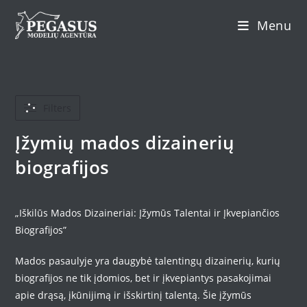
Skip
Menu
to
content
Filters
Įžymių mados dizainerių
biografijos
„Iškilūs Mados Dizaineriai: Įžymūs Talentai ir Įkvepiančios
Biografijos”
Mados pasaulyje yra daugybė talentingų dizainerių, kurių
biografijos ne tik įdomios, bet ir įkvepiantys pasakojimai
apie drąsą, įkūnijimą ir išskirtinį talentą. Šie įžymūs