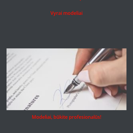
Vyrai modeliai
Modeliai, būkite profesionalūs!