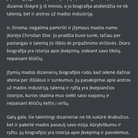
dizainai išskyrė jį iš minios, o jo biografija atskleidžia ne tik
talentą, bet ir aistros už mados industriją.
Ir, žinoma, negalima pamiršti ir įžymaus mados namo
įkūrėjo Christian Dior. Jo pradžia buvo sunki, tačiau per
pastangas ir talentą jis iškilo iki pripažinimo viršūnės. Dioro
biografija yra istorija apie įkvėpimą, siekiant savo tikslų,
nepaisant kliūčių.
Įžymių mados dizainerių biografijos rodo, kad sėkmė dažnai
ateina per iššūkius ir sunkumus. Jų pasakojimai apie aistros
už mados industriją, talentą ir ryžtą yra įkvepiančios
istorijos, kurios skatina mus siekti savo svajonių ir
nepaisant kliūčių keltis į viršų.
Galų gale, šie talentingi dizaineriai ne tik sukūrė drabužius,
bet ir pakeitė mados pasaulį savo vizija, kūrybiškumu ir
ryžtu. Jų biografijos yra istorija apie įkvėpimą ir pasiekimus,