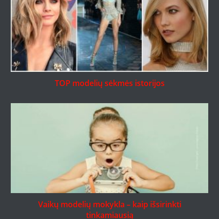
TOP modelių sėkmės istorijos
Vaikų modelių mokykla – kaip išsirinkti
tinkamiausią